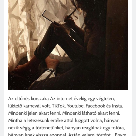
Az eltűnés korszaka Az internet évekig egy végtelen,
lüktető karnevál volt. TikTok, Youtube, Facebook és Insta.
Mindenki jelen akart lenni. Mindenki látható akart lenni.
Mintha a létezésünk értéke attól függött volna, hányan
nézik végig a történetünket, hányan reagálnak egy fotóra,
hányan írnak vissza azonnal. Aztán valami történt… Egyre