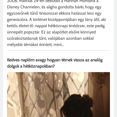
2006. március 24-én debütált a Hannah Montana a
Disney Channelen, és aligha gondolta bárki, hogy egy
egyszerűnek tűnő tinisorozat ekkora hatással lesz egy
generációra. A történet középpontjában egy lány állt, aki
kettős életet él: nappal hétköznapi tinédzser, este pedig
ünnepelt popsztár. Ez az alapötlet elsőre könnyed
szórakoztatásnak tűnt, valójában azonban sokkal
mélyebb témákat érintett, mint…
Kedves naplóm avagy hogyan térnek vissza az analóg
dolgok a hétköznapokban?