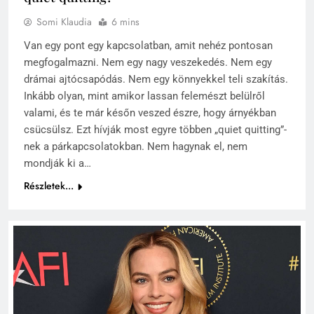
Somi Klaudia
6 mins
Van egy pont egy kapcsolatban, amit nehéz pontosan
megfogalmazni. Nem egy nagy veszekedés. Nem egy
drámai ajtócsapódás. Nem egy könnyekkel teli szakítás.
Inkább olyan, mint amikor lassan felemészt belülről
valami, és te már későn veszed észre, hogy árnyékban
csücsülsz. Ezt hívják most egyre többen „quiet quitting”-
nek a párkapcsolatokban. Nem hagynak el, nem
mondják ki a…
Részletek...