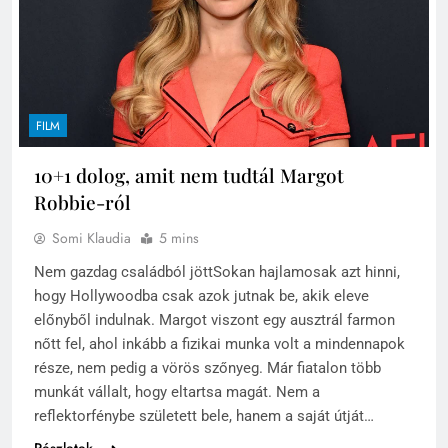
FILM
10+1 dolog, amit nem tudtál Margot
Robbie-ról
Somi Klaudia
5 mins
Nem gazdag családból jöttSokan hajlamosak azt hinni,
hogy Hollywoodba csak azok jutnak be, akik eleve
előnyből indulnak. Margot viszont egy ausztrál farmon
nőtt fel, ahol inkább a fizikai munka volt a mindennapok
része, nem pedig a vörös szőnyeg. Már fiatalon több
munkát vállalt, hogy eltartsa magát. Nem a
reflektorfénybe született bele, hanem a saját útját…