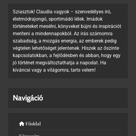
Sziasztok! Claudia vagyok – szenvedélyes író,
életmódrajongó, sportimádó lélek. Imádok
történeteket mesélni, könyveket bújni és inspirációt
meríteni a mindennapokból. Az írás számomra
szabadság, a mozgás energia, az emberek pedig
végtelen lehetőséget jelentenek. Hiszek az őszinte
kapcsolatokban, a fejlődésben és abban, hogy egy
jó történet megváltoztathatja a napodat. Ha
kíváncsi vagy a világomra, tarts velem!
Navigáció
Főoldal
Könyveim