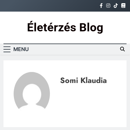
Skip
to
content
Életérzés Blog
Ez az igazi életérzés
MENU
Somi Klaudia