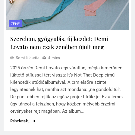
ZENE
Szerelem, gyógyulás, új kezdet: Demi
Lovato nem csak zenében újult meg
Somi Klaudia
4 mins
2025 őszén Demi Lovato egy váratlan, mégis ismerősen
lüktető stílussal tért vissza: It’s Not That Deep című
kilencedik stúdióalbumával. A cím elsőre szinte
legyintésnek hat, mintha azt mondaná: „ne gondold túl”.
De pont ebben rejlik az egész projekt trükkje. Ez a lemez
úgy táncol a felszínen, hogy közben mélyebb érzelmi
örvényeket rejt magában. Az album…
Részletek...