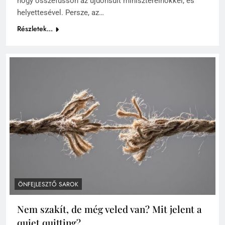
hogy összefusson az újdonsült miniszterelnőkkel, és
helyettesével. Persze, az…
Részletek...
ÖNFEJLESZTŐ SAROK
Nem szakít, de még veled van? Mit jelent a
quiet quitting?