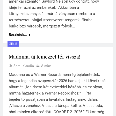
amerikai szenátor, Gaylord Nelson úgy döntött, hogy
ideje felrázni az embereket. Akkoriban a
környezetszennyezés már látványosan rombolta a
természetet: olajjal szennyezett tengerek, füstbe
burkolózó városok, mérgezett folyók…
Részletek...
ZENE
Madonna új lemezzel tér vissza!
Somi Klaudia
6 mins
Madonna és a Warner Records nemrég bejelentették,
hogy a legendás szupersztár 2026-ban adja ki következő
albumát. „Majdnem két évtizeddel később, és ez olyan,
mintha hazatérnék a Warner Recordshoz!” – írta
bejelentő posztjában a hivatalos Instagram-oldalán.
„Vissza a zenéhez. Vissza a táncparkettre. Vissza oda,
ahol minden elkezdődött! COADF P.2. 2026.” Ekkor még