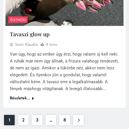
ÉLETMÓD
Tavaszi glow up
Somi Klaudia
4 mins
Van úgy, hogy az ember úgy érzi, hogy valami új kell neki.
A ruhák már nem úgy állnak, a frizura valahogy rendezett,
de nem az igazi. Amikor a tükörbe néz, akkor nem lesz
elégedett. És ilyenkor jön a gondolat, hogy valamit
változtatni kéne. A tavasz erre a legalkalmasabb. A
fények máshogy világítanak. A levegő illatosabb….
Részletek...
1
2
3
…
8