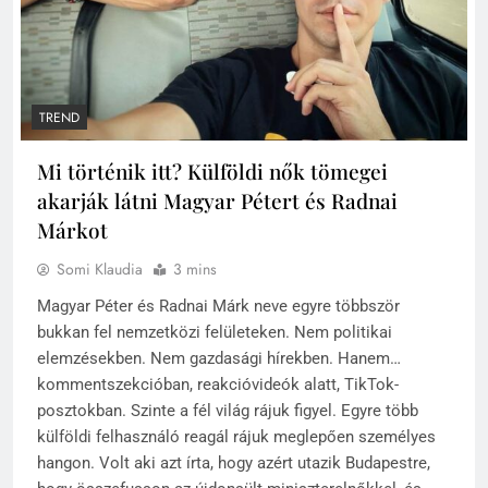
TREND
Mi történik itt? Külföldi nők tömegei
akarják látni Magyar Pétert és Radnai
Márkot
Somi Klaudia
3 mins
Magyar Péter és Radnai Márk neve egyre többször
bukkan fel nemzetközi felületeken. Nem politikai
elemzésekben. Nem gazdasági hírekben. Hanem…
kommentszekcióban, reakcióvideók alatt, TikTok-
posztokban. Szinte a fél világ rájuk figyel. Egyre több
külföldi felhasználó reagál rájuk meglepően személyes
hangon. Volt aki azt írta, hogy azért utazik Budapestre,