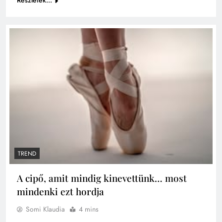
Részletek...
TREND
A cipő, amit mindig kinevettünk… most
mindenki ezt hordja
Somi Klaudia
4 mins