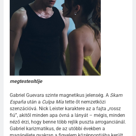
megtestesítője
Gabriel Guevara szinte magnetikus jelenség. A
Skam
España
után a
Culpa Mía
tette őt nemzetközi
szenzációvá. Nick Leister karaktere az a fajta „rossz
fiú”, akitől minden apa óvná a lányát – mégis, minden
néző érzi, hogy benne több rejlik puszta arroganciánál.
Gabriel karizmatikus, de az utóbbi években a
magánélete gyakran a figyelem középpontjába került.