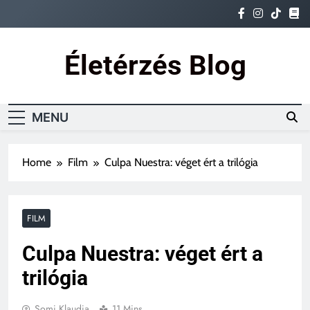
Skip
to
content
Életérzés Blog
Ez az igazi életérzés
MENU
Home
Film
Culpa Nuestra: véget ért a trilógia
FILM
Culpa Nuestra: véget ért a
trilógia
Somi Klaudia
11 Mins