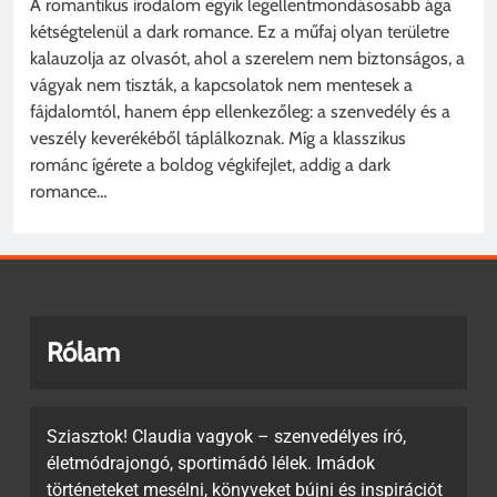
A romantikus irodalom egyik legellentmondásosabb ága
kétségtelenül a dark romance. Ez a műfaj olyan területre
kalauzolja az olvasót, ahol a szerelem nem biztonságos, a
vágyak nem tiszták, a kapcsolatok nem mentesek a
fájdalomtól, hanem épp ellenkezőleg: a szenvedély és a
veszély keverékéből táplálkoznak. Míg a klasszikus
románc ígérete a boldog végkifejlet, addig a dark
romance…
Rólam
Sziasztok! Claudia vagyok – szenvedélyes író,
életmódrajongó, sportimádó lélek. Imádok
történeteket mesélni, könyveket bújni és inspirációt