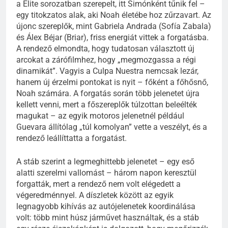
a Élite sorozatban szerepelt, itt Simónként tűnik fel –
egy titokzatos alak, aki Noah életébe hoz zűrzavart. Az
újonc szereplők, mint Gabriela Andrada (Sofía Zabala)
és Álex Béjar (Briar), friss energiát vittek a forgatásba.
A rendező elmondta, hogy tudatosan választott új
arcokat a zárófilmhez, hogy „megmozgassa a régi
dinamikát”. Vagyis a Culpa Nuestra nemcsak lezár,
hanem új érzelmi pontokat is nyit – főként a főhősnő,
Noah számára. A forgatás során több jelenetet újra
kellett venni, mert a főszereplők túlzottan beleélték
magukat – az egyik motoros jelenetnél például
Guevara állítólag „túl komolyan” vette a veszélyt, és a
rendező leállíttatta a forgatást.
A stáb szerint a legmeghittebb jelenetet – egy eső
alatti szerelmi vallomást – három napon keresztül
forgatták, mert a rendező nem volt elégedett a
végeredménnyel. A díszletek között az egyik
legnagyobb kihívás az autójelenetek koordinálása
volt: több mint húsz járművet használtak, és a stáb