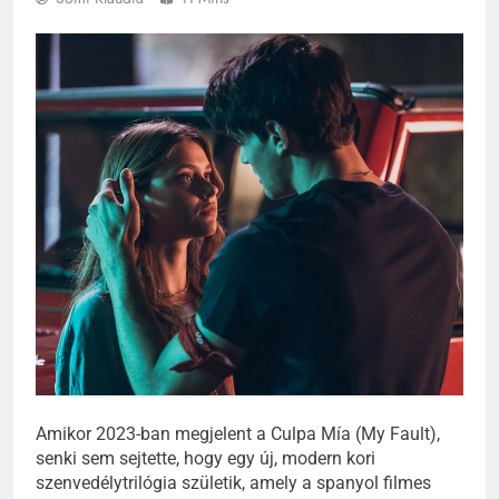
Amikor 2023-ban megjelent a Culpa Mía (My Fault),
senki sem sejtette, hogy egy új, modern kori
szenvedélytrilógia születik, amely a spanyol filmes