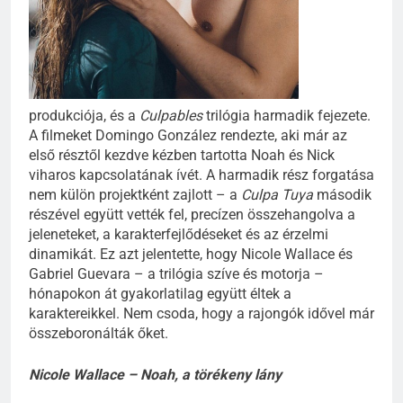
produkciója, és a
Culpables
trilógia harmadik fejezete.
A filmeket Domingo González rendezte, aki már az
első résztől kezdve kézben tartotta Noah és Nick
viharos kapcsolatának ívét. A harmadik rész forgatása
nem külön projektként zajlott – a
Culpa Tuya
második
részével együtt vették fel, precízen összehangolva a
jeleneteket, a karakterfejlődéseket és az érzelmi
dinamikát. Ez azt jelentette, hogy Nicole Wallace és
Gabriel Guevara – a trilógia szíve és motorja –
hónapokon át gyakorlatilag együtt éltek a
karaktereikkel. Nem csoda, hogy a rajongók idővel már
összeboronálták őket.
Nicole Wallace – Noah, a törékeny lány