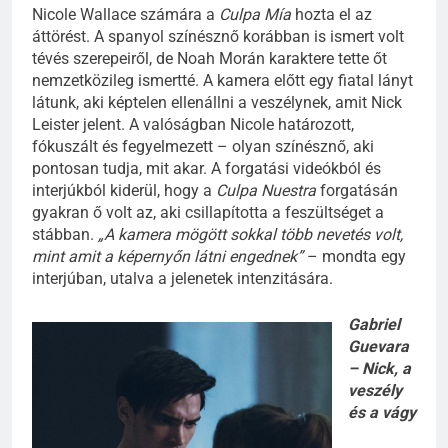
Nicole Wallace számára a
Culpa Mía
hozta el az
áttörést. A spanyol színésznő korábban is ismert volt
tévés szerepeiről, de Noah Morán karaktere tette őt
nemzetközileg ismertté. A kamera előtt egy fiatal lányt
látunk, aki képtelen ellenállni a veszélynek, amit Nick
Leister jelent. A valóságban Nicole határozott,
fókuszált és fegyelmezett – olyan színésznő, aki
pontosan tudja, mit akar. A forgatási videókból és
interjúkból kiderül, hogy a
Culpa Nuestra
forgatásán
gyakran ő volt az, aki csillapította a feszültséget a
stábban.
„A kamera mögött sokkal több nevetés volt,
mint amit a képernyőn látni engednek”
– mondta egy
interjúban, utalva a jelenetek intenzitására.
Gabriel
Guevara
– Nick, a
veszély
és a vágy