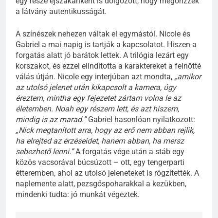
egy része éjszakánként is dolgozott, hogy megőrizzék
a látvány autentikusságát.
A színészek nehezen váltak el egymástól. Nicole és
Gabriel a mai napig is tartják a kapcsolatot. Hiszen a
forgatás alatt jó barátok lettek. A trilógia lezárt egy
korszakot, és ezzel elindította a karaktereket a felnőtté
válás útján. Nicole egy interjúban azt mondta,
„amikor
az utolsó jelenet után kikapcsolt a kamera, úgy
éreztem, mintha egy fejezetet zártam volna le az
életemben. Noah egy részem lett, és azt hiszem,
mindig is az marad.”
Gabriel hasonlóan nyilatkozott:
„Nick megtanított arra, hogy az erő nem abban rejlik,
ha elrejted az érzéseidet, hanem abban, ha mersz
sebezhető lenni.”
A forgatás vége után a stáb egy
közös vacsorával búcsúzott – ott, egy tengerparti
étteremben, ahol az utolsó jeleneteket is rögzítették. A
naplemente alatt, pezsgőspoharakkal a kezükben,
mindenki tudta: jó munkát végeztek.