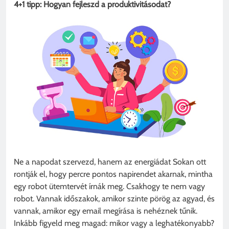
4+1 tipp: Hogyan fejleszd a produktivitásodat?
Ne a napodat szervezd, hanem az energiádat Sokan ott
rontják el, hogy percre pontos napirendet akarnak, mintha
egy robot ütemtervét írnák meg. Csakhogy te nem vagy
robot. Vannak időszakok, amikor szinte pörög az agyad, és
vannak, amikor egy email megírása is nehéznek tűnik.
Inkább figyeld meg magad: mikor vagy a leghatékonyabb?