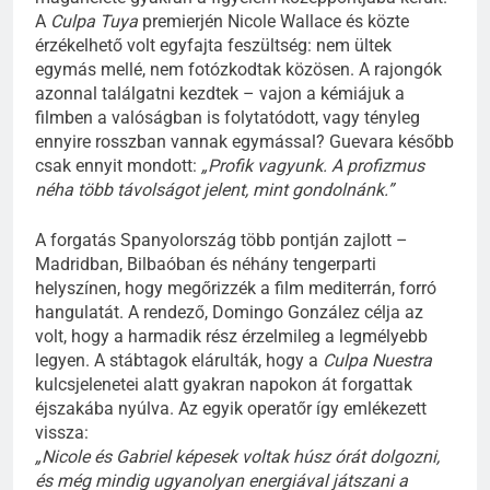
A
Culpa Tuya
premierjén Nicole Wallace és közte
érzékelhető volt egyfajta feszültség: nem ültek
egymás mellé, nem fotózkodtak közösen. A rajongók
azonnal találgatni kezdtek – vajon a kémiájuk a
filmben a valóságban is folytatódott, vagy tényleg
ennyire rosszban vannak egymással? Guevara később
csak ennyit mondott:
„Profik vagyunk. A profizmus
néha több távolságot jelent, mint gondolnánk.”
A forgatás Spanyolország több pontján zajlott –
Madridban, Bilbaóban és néhány tengerparti
helyszínen, hogy megőrizzék a film mediterrán, forró
hangulatát. A rendező, Domingo González célja az
volt, hogy a harmadik rész érzelmileg a legmélyebb
legyen. A stábtagok elárulták, hogy a
Culpa Nuestra
kulcsjelenetei alatt gyakran napokon át forgattak
éjszakába nyúlva. Az egyik operatőr így emlékezett
vissza:
„Nicole és Gabriel képesek voltak húsz órát dolgozni,
és még mindig ugyanolyan energiával játszani a