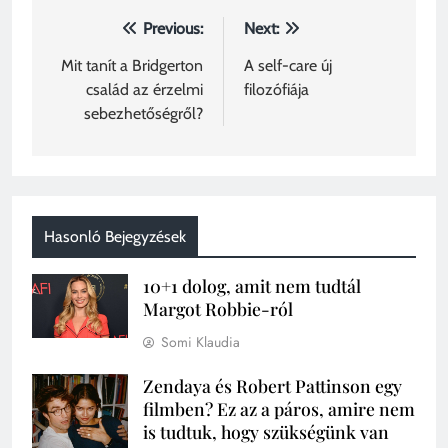
Bejegyzés
Previous:
Next:
navigáció
Mit tanít a Bridgerton
A self-care új
család az érzelmi
filozófiája
sebezhetőségről?
Hasonló Bejegyzések
10+1 dolog, amit nem tudtál
Margot Robbie-ról
Somi Klaudia
Zendaya és Robert Pattinson egy
filmben? Ez az a páros, amire nem
is tudtuk, hogy szükségünk van