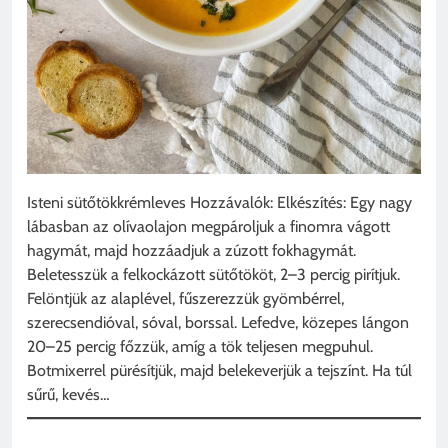
Isteni sütőtökkrémleves Hozzávalók: Elkészítés: Egy nagy
lábasban az olívaolajon megpároljuk a finomra vágott
hagymát, majd hozzáadjuk a zúzott fokhagymát.
Beletesszük a felkockázott sütőtököt, 2–3 percig pirítjuk.
Felöntjük az alaplével, fűszerezzük gyömbérrel,
szerecsendióval, sóval, borssal. Lefedve, közepes lángon
20–25 percig főzzük, amíg a tök teljesen megpuhul.
Botmixerrel pürésítjük, majd belekeverjük a tejszínt. Ha túl
sűrű, kevés…