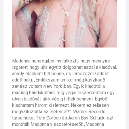
Madonna nemrégiben nyilatkozta, hogy mennyire
izgatott, hogy újra együtt dolgozhat azzal a kiadóval,
amely elsőként hitt benne, és lemezszerződést
adott neki. „Emlékszem amikor még küszködő
zenész voltam New York-ban. Egyik kiadótól a
másikig bandukoltam, míg végül leszerződtem egy
olyan kiadónál, akik végig hittek bennem. Egyből
kiadhattam három kislemezt. Nekem ez teljesen
megváltoztatta az életemet!”
Warner Records
társelnökei,
Tom Corson
és
Aaron Bay-Schuck
ezt
mondták Madonna visszatéréséről: „Madonna