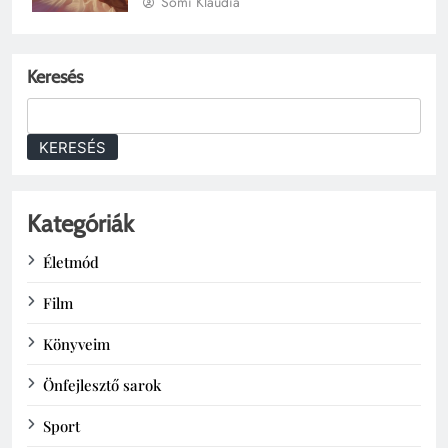
Somi Klaudia
Keresés
KERESÉS
Kategóriák
Életmód
Film
Könyveim
Önfejlesztő sarok
Sport