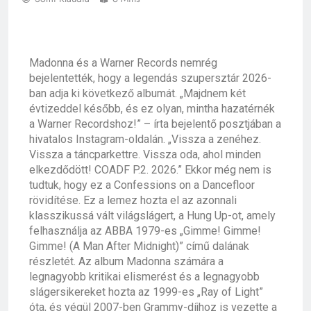
Madonna és a Warner Records nemrég
bejelentették, hogy a legendás szupersztár 2026-
ban adja ki következő albumát. „Majdnem két
évtizeddel később, és ez olyan, mintha hazatérnék
a Warner Recordshoz!” – írta bejelentő posztjában a
hivatalos Instagram-oldalán. „Vissza a zenéhez.
Vissza a táncparkettre. Vissza oda, ahol minden
elkezdődött! COADF P.2. 2026.” Ekkor még nem is
tudtuk, hogy ez a Confessions on a Dancefloor
rövidítése. Ez a lemez hozta el az azonnali
klasszikussá vált világslágert, a
Hung Up
-ot, amely
felhasználja az
ABBA
1979-es „
Gimme! Gimme!
Gimme! (A Man After Midnight)
” című dalának
részletét. Az album Madonna számára a
legnagyobb kritikai elismerést és a legnagyobb
slágersikereket hozta az 1999-es „
Ray of Light
”
óta, és végül 2007-ben Grammy-díjhoz is vezette a