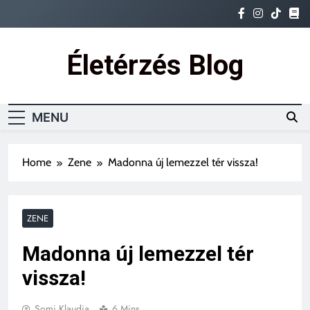
Életérzés Blog
Ez az igazi életérzés
MENU
Home
Zene
Madonna új lemezzel tér vissza!
ZENE
Madonna új lemezzel tér
vissza!
Somi Klaudia
6 Mins