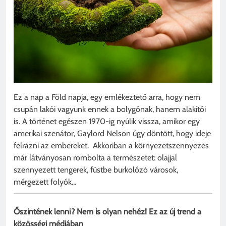
Ez a nap a Föld napja, egy emlékeztető arra, hogy nem
csupán lakói vagyunk ennek a bolygónak, hanem alakítói
is. A történet egészen 1970-ig nyúlik vissza, amikor egy
amerikai szenátor, Gaylord Nelson úgy döntött, hogy ideje
felrázni az embereket. Akkoriban a környezetszennyezés
már látványosan rombolta a természetet: olajjal
szennyezett tengerek, füstbe burkolózó városok,
mérgezett folyók…
Őszintének lenni? Nem is olyan nehéz! Ez az új trend a
közösségi médiában