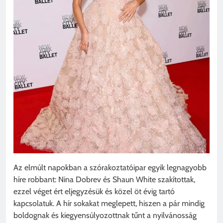
Az elmúlt napokban a szórakoztatóipar egyik legnagyobb
híre robbant: Nina Dobrev és Shaun White szakítottak,
ezzel véget ért eljegyzésük és közel öt évig tartó
kapcsolatuk. A hír sokakat meglepett, hiszen a pár mindig
boldognak és kiegyensúlyozottnak tűnt a nyilvánosság