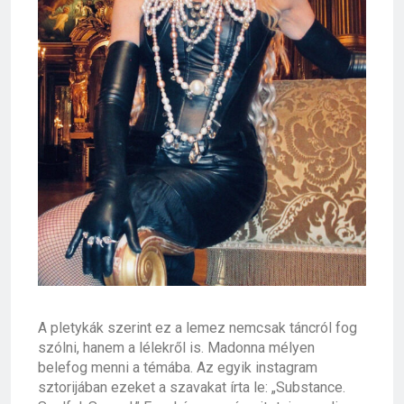
A pletykák szerint ez a lemez nemcsak táncról fog
szólni, hanem a lélekről is. Madonna mélyen
belefog menni a témába. Az egyik instagram
sztorijában ezeket a szavakat írta le: „Substance.