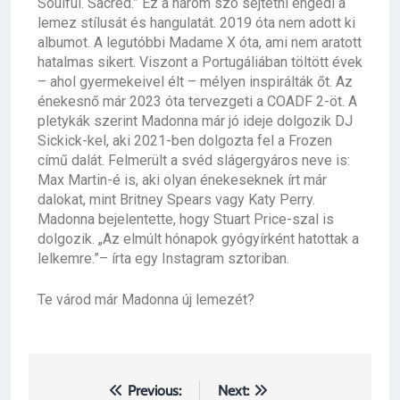
Soulful. Sacred.” Ez a három szó sejtetni engedi a
lemez stílusát és hangulatát. 2019 óta nem adott ki
albumot. A legutóbbi Madame X óta, ami nem aratott
hatalmas sikert. Viszont a Portugáliában töltött évek
– ahol gyermekeivel élt – mélyen inspirálták őt. Az
énekesnő már 2023 óta tervezgeti a COADF 2-öt. A
pletykák szerint Madonna már jó ideje dolgozik DJ
Sickick-kel, aki 2021-ben dolgozta fel a Frozen
című dalát. Felmerült a svéd slágergyáros neve is:
Max Martin-é is, aki olyan énekeseknek írt már
dalokat, mint Britney Spears vagy Katy Perry.
Madonna bejelentette, hogy Stuart Price-szal is
dolgozik. „Az elmúlt hónapok gyógyírként hatottak a
lelkemre.”– írta egy Instagram sztoriban.
Te várod már Madonna új lemezét?
Previous:
Next: