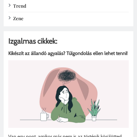
Trend
Zene
Izgalmas cikkek:
Kikészít az állandó agyalás? Túlgondolás ellen lehet tenni!
Van egy pont, amikor már nem is az történik körülötted,