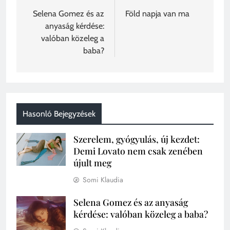
Selena Gomez és az
Föld napja van ma
anyaság kérdése:
valóban közeleg a
baba?
Hasonló Bejegyzések
Szerelem, gyógyulás, új kezdet:
Demi Lovato nem csak zenében
újult meg
Somi Klaudia
Selena Gomez és az anyaság
kérdése: valóban közeleg a baba?