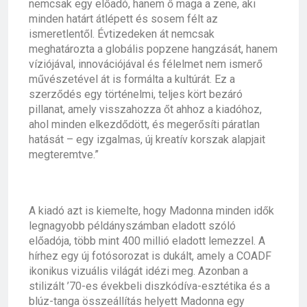
nemcsak egy előadó, hanem ő maga a zene, aki
minden határt átlépett és sosem félt az
ismeretlentől. Évtizedeken át nemcsak
meghatározta a globális popzene hangzását, hanem
víziójával, innovációjával és félelmet nem ismerő
művészetével át is formálta a kultúrát. Ez a
szerződés egy történelmi, teljes kört bezáró
pillanat, amely visszahozza őt ahhoz a kiadóhoz,
ahol minden elkezdődött, és megerősíti páratlan
hatását – egy izgalmas, új kreatív korszak alapjait
megteremtve.”
A kiadó azt is kiemelte, hogy Madonna minden idők
legnagyobb példányszámban eladott szóló
előadója, több mint 400 millió eladott lemezzel. A
hírhez egy új fotósorozat is dukált, amely a COADF
ikonikus vizuális világát idézi meg. Azonban a
stilizált ’70-es évekbeli diszkódíva-esztétika és a
blúz-tanga összeállítás helyett Madonna egy