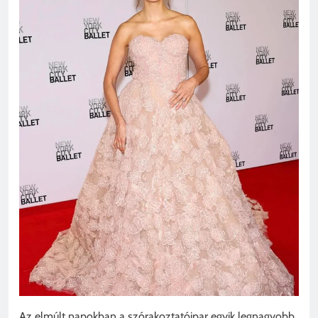
Az elmúlt napokban a szórakoztatóipar egyik legnagyobb