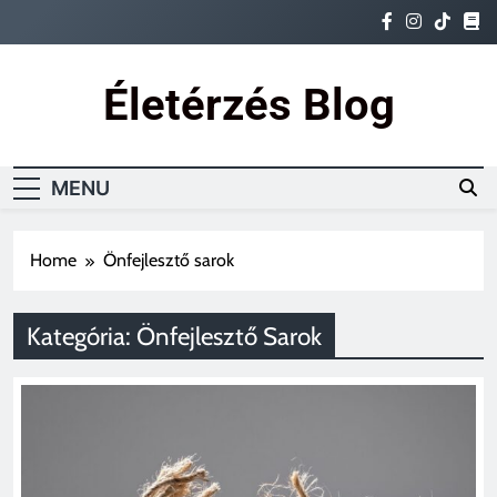
Skip
to
content
Életérzés Blog
Ez az igazi életérzés
MENU
Home
Önfejlesztő sarok
Kategória:
Önfejlesztő Sarok