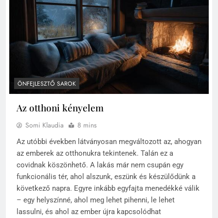
ÖNFEJLESZTŐ SAROK
Az otthoni kényelem
Somi Klaudia
8 mins
Az utóbbi években látványosan megváltozott az, ahogyan
az emberek az otthonukra tekintenek. Talán ez a
covidnak köszönhető. A lakás már nem csupán egy
funkcionális tér, ahol alszunk, eszünk és készülődünk a
következő napra. Egyre inkább egyfajta menedékké válik
– egy helyszínné, ahol meg lehet pihenni, le lehet
lassulni, és ahol az ember újra kapcsolódhat