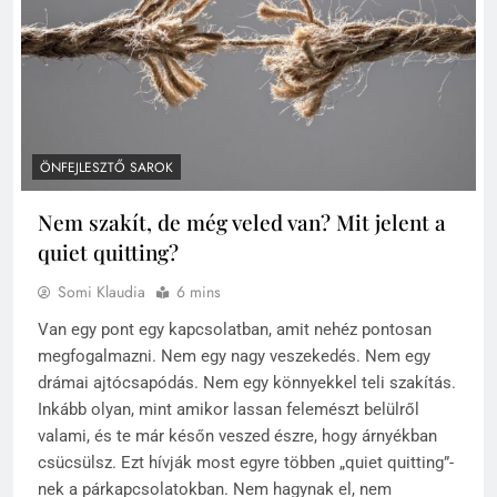
ÖNFEJLESZTŐ SAROK
Nem szakít, de még veled van? Mit jelent a
quiet quitting?
Somi Klaudia
6 mins
Van egy pont egy kapcsolatban, amit nehéz pontosan
megfogalmazni. Nem egy nagy veszekedés. Nem egy
drámai ajtócsapódás. Nem egy könnyekkel teli szakítás.
Inkább olyan, mint amikor lassan felemészt belülről
valami, és te már későn veszed észre, hogy árnyékban
csücsülsz. Ezt hívják most egyre többen „quiet quitting”-
nek a párkapcsolatokban. Nem hagynak el, nem