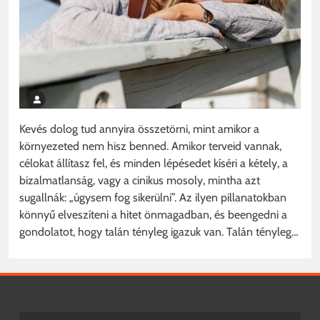
Kevés dolog tud annyira összetörni, mint amikor a
környezeted nem hisz benned. Amikor terveid vannak,
célokat állítasz fel, és minden lépésedet kíséri a kétely, a
bizalmatlanság, vagy a cinikus mosoly, mintha azt
sugallnák: „úgysem fog sikerülni”. Az ilyen pillanatokban
könnyű elveszíteni a hitet önmagadban, és beengedni a
gondolatot, hogy talán tényleg igazuk van. Talán tényleg…