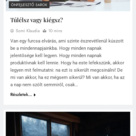
ÖNFEJLESZTŐ SAROK
Túlélsz vagy kiégsz?
Somi Klaudia
10 mins
Van egy furcsa elvárás, ami szinte észrevétlenül kúszott
be a mindennapjainkba. Hogy minden napnak
jelentősége kell legyen. Hogy minden napnak
produktívnak kell lennie. Hogy ha este lefekszünk, akkor
legyen mit felmutatni: na ezt is sikerült megcsinálni! De
mi van akkor, ha ez mégsem sikerül? Mi van akkor, ha az
a nap nem szólt semmiről, csak…
Részletek...