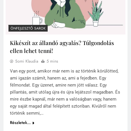
ÖNFEJLESZTŐ SAROK
Kikészít az állandó agyalás? Túlgondolás
ellen lehet tenni!
Somi Klaudia
5 mins
Van egy pont, amikor már nem is az történik körülötted,
ami igazán számít, hanem az, ami a fejedben. Egy
félmondat. Egy üzenet, amire nem jött válasz. Egy
pillantás, amit utólag újra és újra lejátszol magadban. És
mire észbe kapnál, már nem a valóságban vagy, hanem
egy saját magad által felépített sztoriban. Kívülről nem
történik semmi,…
Részletek...