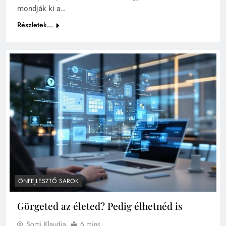
mondják ki a…
Részletek...
ÖNFEJLESZTŐ SAROK
Görgeted az életed? Pedig élhetnéd is
Somi Klaudia
6 mins