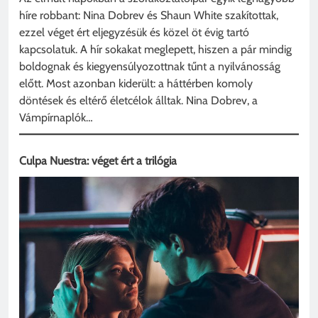
híre robbant: Nina Dobrev és Shaun White szakítottak,
ezzel véget ért eljegyzésük és közel öt évig tartó
kapcsolatuk. A hír sokakat meglepett, hiszen a pár mindig
boldognak és kiegyensúlyozottnak tűnt a nyilvánosság
előtt. Most azonban kiderült: a háttérben komoly
döntések és eltérő életcélok álltak. Nina Dobrev, a
Vámpírnaplók…
Culpa Nuestra: véget ért a trilógia