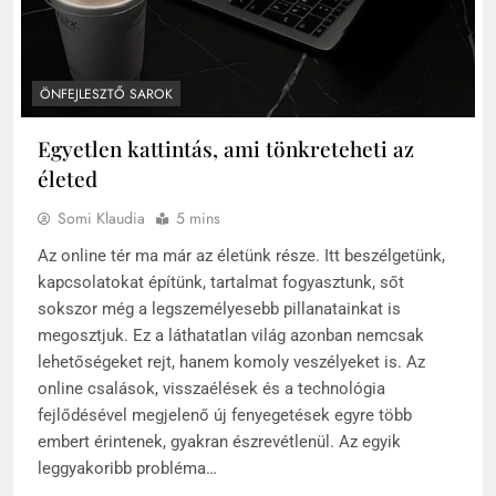
ÖNFEJLESZTŐ SAROK
Egyetlen kattintás, ami tönkreteheti az
életed
Somi Klaudia
5 mins
Az online tér ma már az életünk része. Itt beszélgetünk,
kapcsolatokat építünk, tartalmat fogyasztunk, sőt
sokszor még a legszemélyesebb pillanatainkat is
megosztjuk. Ez a láthatatlan világ azonban nemcsak
lehetőségeket rejt, hanem komoly veszélyeket is. Az
online csalások, visszaélések és a technológia
fejlődésével megjelenő új fenyegetések egyre több
embert érintenek, gyakran észrevétlenül. Az egyik
leggyakoribb probléma…