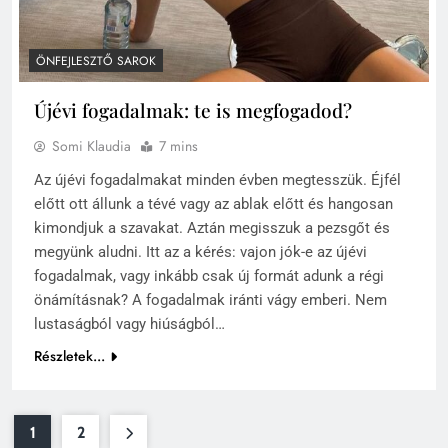
ÖNFEJLESZTŐ SAROK
Újévi fogadalmak: te is megfogadod?
Somi Klaudia
7 mins
Az újévi fogadalmakat minden évben megtesszük. Éjfél
előtt ott állunk a tévé vagy az ablak előtt és hangosan
kimondjuk a szavakat. Aztán megisszuk a pezsgőt és
megyünk aludni. Itt az a kérés: vajon jók-e az újévi
fogadalmak, vagy inkább csak új formát adunk a régi
önámításnak? A fogadalmak iránti vágy emberi. Nem
lustaságból vagy hiúságból…
Részletek...
1
2