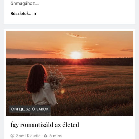
önmagához….
Részletek...
ÖNFEJLESZTŐ SAROK
Így romantizáld az életed
Somi Klaudia
6 mins