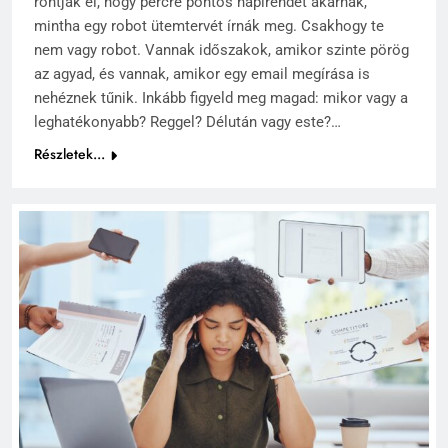
rontják el, hogy percre pontos napirendet akarnak,
mintha egy robot ütemtervét írnák meg. Csakhogy te
nem vagy robot. Vannak időszakok, amikor szinte pörög
az agyad, és vannak, amikor egy email megírása is
nehéznek tűnik. Inkább figyeld meg magad: mikor vagy a
leghatékonyabb? Reggel? Délután vagy este?…
Részletek...