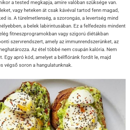
amikor a tested megkapja, amire valóban szüksége van.
teleket, vagy heteken át csak kávéval tartod fenn magad,
ed is. A türelmetlenség, a szorongás, a levertség mind
mélyebben, a belek labirintusában. Ez a felfedezés mindent
em elég fitneszprogramokban vagy szigorú diétákban
ponti szervrendszert, amely az immunrendszerünket, az
meghatározza. Az étel többé nem csupán kalória. Nem
 Egy apró kód, amelyet a bélflóránk fordít le, majd
és végső soron a hangulatunknak.