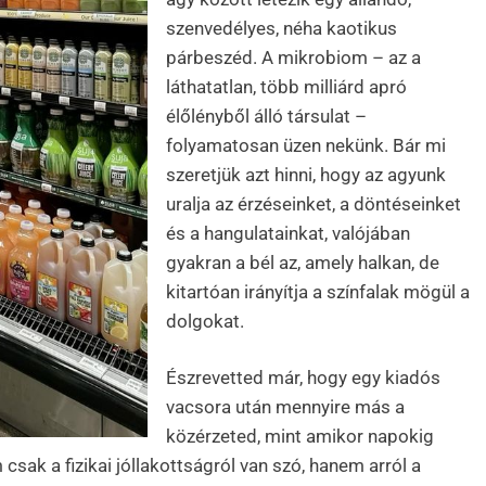
szenvedélyes, néha kaotikus
párbeszéd. A mikrobiom – az a
láthatatlan, több milliárd apró
élőlényből álló társulat –
folyamatosan üzen nekünk. Bár mi
szeretjük azt hinni, hogy az agyunk
uralja az érzéseinket, a döntéseinket
és a hangulatainkat, valójában
gyakran a bél az, amely halkan, de
kitartóan irányítja a színfalak mögül a
dolgokat.
Észrevetted már, hogy egy kiadós
vacsora után mennyire más a
közérzeted, mint amikor napokig
csak a fizikai jóllakottságról van szó, hanem arról a