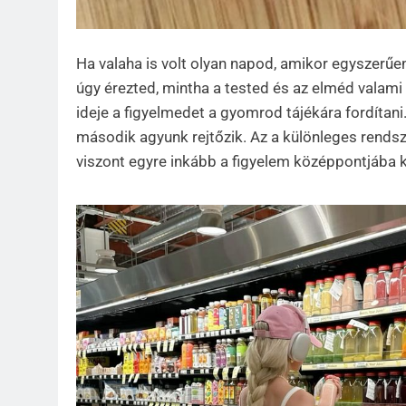
Ha valaha is volt olyan napod, amikor egyszerűe
úgy érezted, mintha a tested és az elméd valami
ideje a figyelmedet a gyomrod tájékára fordítani.
második agyunk rejtőzik. Az a különleges rends
viszont egyre inkább a figyelem középpontjába ke