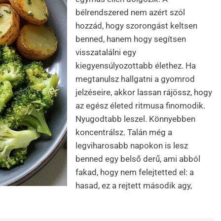
bélrendszered nem azért szól
hozzád, hogy szorongást keltsen
benned, hanem hogy segítsen
visszatalálni egy
kiegyensúlyozottabb élethez. Ha
megtanulsz hallgatni a gyomrod
jelzéseire, akkor lassan rájössz, hogy
az egész életed ritmusa finomodik.
Nyugodtabb leszel. Könnyebben
koncentrálsz. Talán még a
legviharosabb napokon is lesz
benned egy belső derű, ami abból
fakad, hogy nem felejtetted el: a
hasad, ez a rejtett második agy,