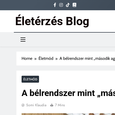
Skip
to
content
Életérzés Blog
Ez az igazi életérzés
Home
Életmód
A bélrendszer mint „második ag
ÉLETMÓD
A bélrendszer mint „má
Somi Klaudia
7 Mins