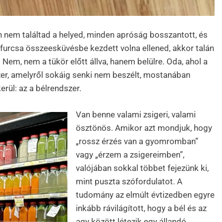
n nem találtad a helyed, minden apróság bosszantott, és
 furcsa összeesküvésbe kezdett volna ellened, akkor talán
 Nem, nem a tükör előtt állva, hanem belülre. Oda, ahol a
zer, amelyről sokáig senki nem beszélt, mostanában
rül: az a bélrendszer.
Van benne valami zsigeri, valami
ösztönös. Amikor azt mondjuk, hogy
„rossz érzés van a gyomromban”
vagy „érzem a zsigereimben”,
valójában sokkal többet fejezünk ki,
mint puszta szófordulatot. A
tudomány az elmúlt évtizedben egyre
inkább rávilágított, hogy a bél és az
agy között létezik egy állandó,