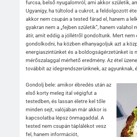
furcsa, belső nyugalomról, ami akkor születik, 
Ugyanígy, ha túltolod a cukrot, a feldolgozott é
akkor nem csupán a tested fárad el, hanem a lelk
gyakran nem a „fejben születik”, hanem valahol 
átír, amit eddig a jóllétről gondoltunk. Mert n
gondolkodni, ha közben elhanyagoljuk azt a köz
energiaszintünket és a boldogságérzetünket is 
mérőszalaggal mérhető eredmény. Az étel üzenet.
továbbít az idegrendszerünknek, az agyunknak, 
Gondolj bele: amikor ébredés után az
első korty meleg ital végigfut a
testedben, és lassan életre kel tőle
minden sejt, valójában már akkor is
kapcsolatba lépsz önmagaddal. A
tested nem csupán táplálékot vesz
fel, hanem információt,