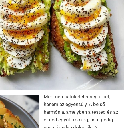
Mert nem a tökéletesség a cél,
hanem az egyensúly. A belső
harmónia, amelyben a tested és az
elméd együtt mozog, nem pedig
egymás ellen dolgozik. A