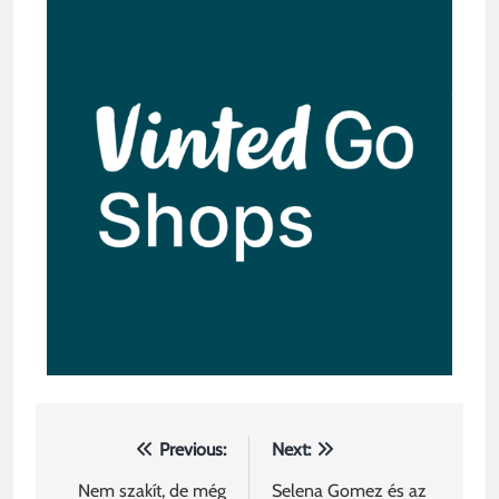
Previous:
Next:
Nem szakít, de még
Selena Gomez és az