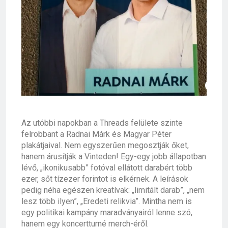
Az utóbbi napokban a
Threads
felülete szinte
felrobbant a
Radnai Márk
és
Magyar Péter
plakátjaival. Nem egyszerűen megosztják őket,
hanem árusítják a Vinteden! Egy-egy jobb állapotban
lévő, „ikonikusabb” fotóval ellátott darabért több
ezer, sőt tízezer forintot is elkérnek. A leírások
pedig néha egészen kreatívak: „limitált darab”, „nem
lesz több ilyen”, „Eredeti relikvia”. Mintha nem is
egy politikai kampány maradványairól lenne szó,
hanem egy koncertturné merch-éről.