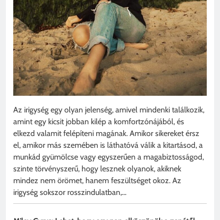
Az irigység egy olyan jelenség, amivel mindenki találkozik,
amint egy kicsit jobban kilép a komfortzónájából, és
elkezd valamit felépíteni magának. Amikor sikereket érsz
el, amikor más szemében is láthatóvá válik a kitartásod, a
munkád gyümölcse vagy egyszerűen a magabiztosságod,
szinte törvényszerű, hogy lesznek olyanok, akiknek
mindez nem örömet, hanem feszültséget okoz. Az
irigység sokszor rosszindulatban,…