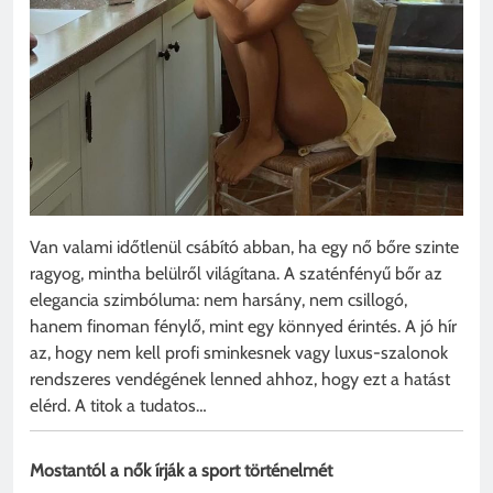
Van valami időtlenül csábító abban, ha egy nő bőre szinte
ragyog, mintha belülről világítana. A szaténfényű bőr az
elegancia szimbóluma: nem harsány, nem csillogó,
hanem finoman fénylő, mint egy könnyed érintés. A jó hír
az, hogy nem kell profi sminkesnek vagy luxus-szalonok
rendszeres vendégének lenned ahhoz, hogy ezt a hatást
elérd. A titok a tudatos…
Mostantól a nők írják a sport történelmét