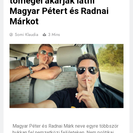
tömegei akarják látni
Magyar Pétert és Radnai
Márkot
Somi Klaudia
3 Mins
Magyar Péter
és
Radnai Márk
neve egyre többször
bukkan fel nemzetközi felületeken. Nem politikai