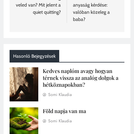
veled van? Mit jelent a
anyaság kérdése:
quiet quitting?
valóban közeleg a
baba?
Hasonló Bejegyzések
Kedves naplóm avagy hogyan
térnek vissza az analóg dolgok a
hétköznapokban?
Somi Klaudia
Föld napja van ma
Somi Klaudia