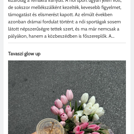
kizárólag a férfiakra irányult. A női sport ugyan jelen volt,
de sokszor mellékszálként kezelték, kevesebb figyelmet,
támogatást és elismerést kapott. Az elmúlt években
azonban drámai fordulat történt: a női sportágak sosem
látott népszerűségre tettek szert, és ma már nemcsak a
pályákon, hanem a közbeszédben is főszereplők. A…
Tavaszi glow up