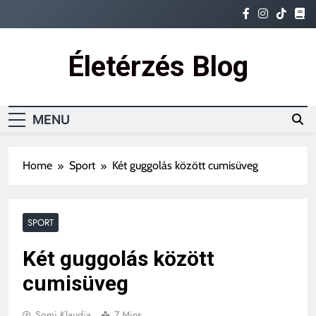
Életérzés Blog
Ez az igazi életérzés
MENU
Home
Sport
Két guggolás között cumisüveg
SPORT
Két guggolás között
cumisüveg
Somi Klaudia
7 Mins