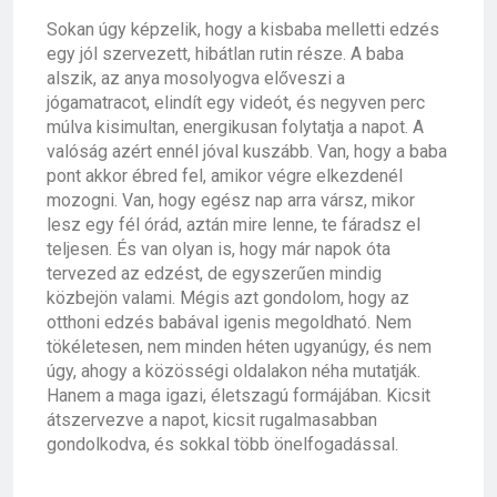
Sokan úgy képzelik, hogy a kisbaba melletti edzés
egy jól szervezett, hibátlan rutin része. A baba
alszik, az anya mosolyogva előveszi a
jógamatracot, elindít egy videót, és negyven perc
múlva kisimultan, energikusan folytatja a napot. A
valóság azért ennél jóval kuszább. Van, hogy a baba
pont akkor ébred fel, amikor végre elkezdenél
mozogni. Van, hogy egész nap arra vársz, mikor
lesz egy fél órád, aztán mire lenne, te fáradsz el
teljesen. És van olyan is, hogy már napok óta
tervezed az edzést, de egyszerűen mindig
közbejön valami. Mégis azt gondolom, hogy az
otthoni edzés babával igenis megoldható. Nem
tökéletesen, nem minden héten ugyanúgy, és nem
úgy, ahogy a közösségi oldalakon néha mutatják.
Hanem a maga igazi, életszagú formájában. Kicsit
átszervezve a napot, kicsit rugalmasabban
gondolkodva, és sokkal több önelfogadással.