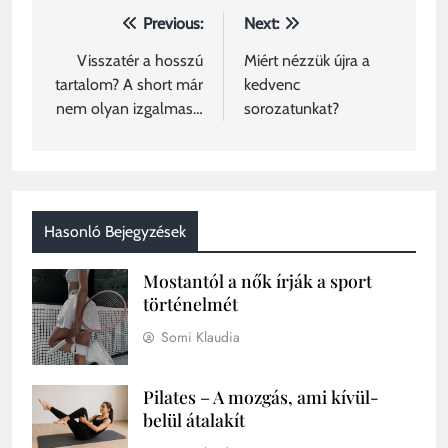
Previous:
Next:
Visszatér a hosszú
Miért nézzük újra a
tartalom? A short már
kedvenc
nem olyan izgalmas…
sorozatunkat?
Hasonló Bejegyzések
Mostantól a nők írják a sport
történelmét
Somi Klaudia
Pilates – A mozgás, ami kívül-
belül átalakít