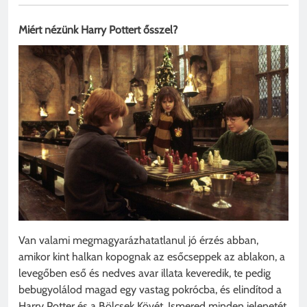
Miért nézünk Harry Pottert ősszel?
Van valami megmagyarázhatatlanul jó érzés abban,
amikor kint halkan kopognak az esőcseppek az ablakon, a
levegőben eső és nedves avar illata keveredik, te pedig
bebugyolálod magad egy vastag pokrócba, és elindítod a
Harry Potter és a Bölcsek Kövét. Ismered minden jelenetét,