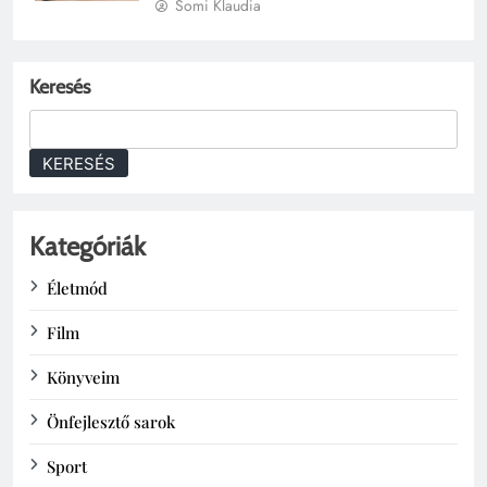
Somi Klaudia
Keresés
KERESÉS
Kategóriák
Életmód
Film
Könyveim
Önfejlesztő sarok
Sport