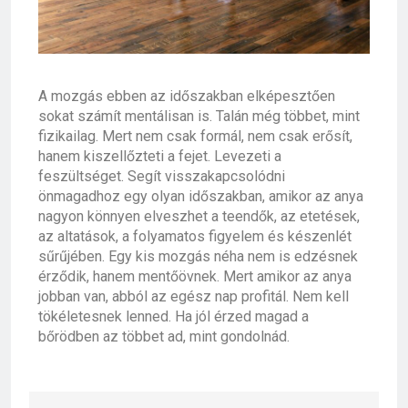
A mozgás ebben az időszakban elképesztően
sokat számít mentálisan is. Talán még többet, mint
fizikailag. Mert nem csak formál, nem csak erősít,
hanem kiszellőzteti a fejet. Levezeti a
feszültséget. Segít visszakapcsolódni
önmagadhoz egy olyan időszakban, amikor az anya
nagyon könnyen elveszhet a teendők, az etetések,
az altatások, a folyamatos figyelem és készenlét
sűrűjében. Egy kis mozgás néha nem is edzésnek
érződik, hanem mentőövnek. Mert amikor az anya
jobban van, abból az egész nap profitál. Nem kell
tökéletesnek lenned. Ha jól érzed magad a
bőrödben az többet ad, mint gondolnád.