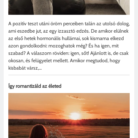
A pozitív teszt utáni öröm perceiben talán az utolsó dolog,
ami eszedbe jut, az egy izzasztó edzés. De amikor elülnek
az első hetek hormonális hullámai, sok kismama elkezd
azon gondolkodni: mozoghatok még? És ha igen, mit
szabad? A válaszom röviden: igen, sőt! Ajánlott is, de csak
okosan, és felügyelet mellett. Amikor megtudod, hogy
kisbabát vársz,…
Így romantizáld az életed