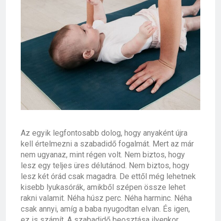
Az egyik legfontosabb dolog, hogy anyaként újra
kell értelmezni a szabadidő fogalmát. Mert az már
nem ugyanaz, mint régen volt. Nem biztos, hogy
lesz egy teljes üres délutánod. Nem biztos, hogy
lesz két órád csak magadra. De ettől még lehetnek
kisebb lyukasórák, amikből szépen össze lehet
rakni valamit. Néha húsz perc. Néha harminc. Néha
csak annyi, amíg a baba nyugodtan elvan. És igen,
ez is számít. A szabadidő beosztása ilyenkor