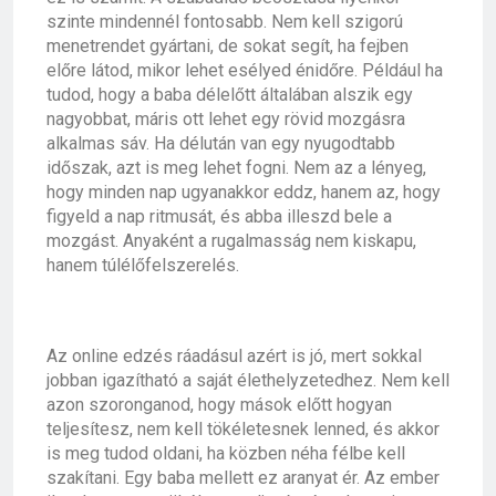
szinte mindennél fontosabb. Nem kell szigorú
menetrendet gyártani, de sokat segít, ha fejben
előre látod, mikor lehet esélyed énidőre. Például ha
tudod, hogy a baba délelőtt általában alszik egy
nagyobbat, máris ott lehet egy rövid mozgásra
alkalmas sáv. Ha délután van egy nyugodtabb
időszak, azt is meg lehet fogni. Nem az a lényeg,
hogy minden nap ugyanakkor eddz, hanem az, hogy
figyeld a nap ritmusát, és abba illeszd bele a
mozgást. Anyaként a rugalmasság nem kiskapu,
hanem túlélőfelszerelés.
Az online edzés ráadásul azért is jó, mert sokkal
jobban igazítható a saját élethelyzetedhez. Nem kell
azon szoronganod, hogy mások előtt hogyan
teljesítesz, nem kell tökéletesnek lenned, és akkor
is meg tudod oldani, ha közben néha félbe kell
szakítani. Egy baba mellett ez aranyat ér. Az ember