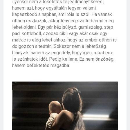
ilyenkor nem a tökéletes teljesítményt keresi,
hanem azt, hogy egyáltalán legyen valami
kapaszkodó a napban, ami róla is szól. Ha vannak
otthon eszközök, akkor tényleg szinte bármit meg
lehet oldani. Egy pár kézisúlyzó, gumiszalag, step
pad, kettlebell, szobabicikli vagy akár csak egy
matrac is elég lehet ahhoz, hogy az ember otthon is
dolgozzon a testén. Sokszor nem a lehetőség
hiányzik, hanem az engedély, hogy igen, most erre
is szánhatok időt. Pedig kellene. Ez nem önzőség,
hanem befektetés magadba.