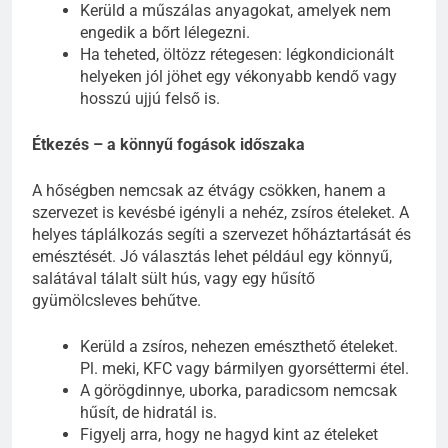
Kerüld a műszálas anyagokat, amelyek nem
engedik a bőrt lélegezni.
Ha teheted, öltözz rétegesen: légkondicionált
helyeken jól jöhet egy vékonyabb kendő vagy
hosszú ujjú felső is.
Étkezés – a könnyű fogások időszaka
A hőségben nemcsak az étvágy csökken, hanem a
szervezet is kevésbé igényli a nehéz, zsíros ételeket. A
helyes táplálkozás segíti a szervezet hőháztartását és
emésztését. Jó választás lehet például egy könnyű,
salátával tálalt sült hús, vagy egy hűsítő
gyümölcsleves behűtve.
Kerüld a zsíros, nehezen emészthető ételeket.
Pl. meki, KFC vagy bármilyen gyorséttermi étel.
A görögdinnye, uborka, paradicsom nemcsak
hűsít, de hidratál is.
Figyelj arra, hogy ne hagyd kint az ételeket