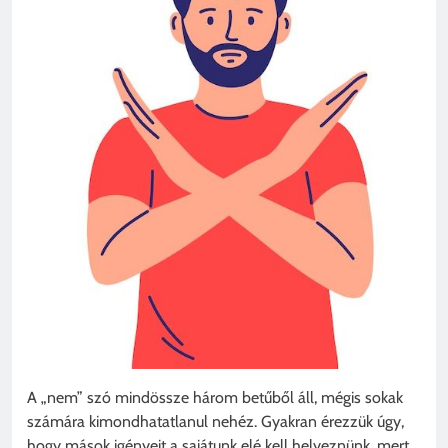
A „nem” szó mindössze három betűből áll, mégis sokak
számára kimondhatatlanul nehéz. Gyakran érezzük úgy,
hogy mások igényeit a sajátunk elé kell helyeznünk, mert