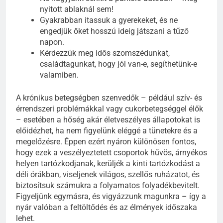
nyitott ablaknál sem!
Gyakrabban itassuk a gyerekeket, és ne
engedjük őket hosszú ideig játszani a tűző
napon.
Kérdezzük meg idős szomszédunkat,
családtagunkat, hogy jól van-e, segíthetünk-e
valamiben.
A krónikus betegségben szenvedők – például szív- és
érrendszeri problémákkal vagy cukorbetegséggel élők
– esetében a hőség akár életveszélyes állapotokat is
előidézhet, ha nem figyelünk eléggé a tünetekre és a
megelőzésre. Éppen ezért nyáron különösen fontos,
hogy ezek a veszélyeztetett csoportok hűvös, árnyékos
helyen tartózkodjanak, kerüljék a kinti tartózkodást a
déli órákban, viseljenek világos, szellős ruházatot, és
biztosítsuk számukra a folyamatos folyadékbevitelt.
Figyeljünk egymásra, és vigyázzunk magunkra – így a
nyár valóban a feltöltődés és az élmények időszaka
lehet.