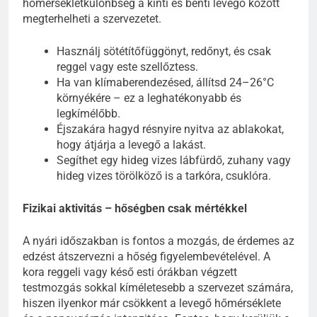
hőmérsékletkülönbség a kinti és benti levegő között
megterhelheti a szervezetet.
Használj sötétítőfüggönyt, redőnyt, és csak
reggel vagy este szellőztess.
Ha van klímaberendezésed, állítsd 24–26°C
környékére – ez a leghatékonyabb és
legkímélőbb.
Éjszakára hagyd résnyire nyitva az ablakokat,
hogy átjárja a levegő a lakást.
Segíthet egy hideg vizes lábfürdő, zuhany vagy
hideg vizes törölköző is a tarkóra, csuklóra.
Fizikai aktivitás – hőségben csak mértékkel
A nyári időszakban is fontos a mozgás, de érdemes az
edzést átszervezni a hőség figyelembevételével. A
kora reggeli vagy késő esti órákban végzett
testmozgás sokkal kíméletesebb a szervezet számára,
hiszen ilyenkor már csökkent a levegő hőmérséklete