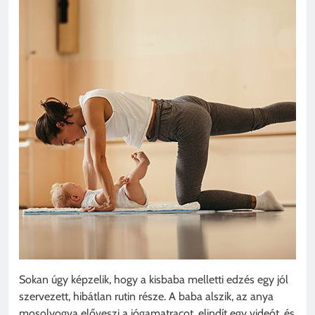
Sokan úgy képzelik, hogy a kisbaba melletti edzés egy jól
szervezett, hibátlan rutin része. A baba alszik, az anya
mosolyogva előveszi a jógamatracot, elindít egy videót, és