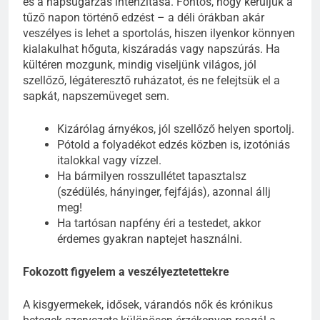
és a napsugárzás intenzitása. Fontos, hogy kerüljük a
tűző napon történő edzést – a déli órákban akár
veszélyes is lehet a sportolás, hiszen ilyenkor könnyen
kialakulhat hőguta, kiszáradás vagy napszúrás. Ha
kültéren mozgunk, mindig viseljünk világos, jól
szellőző, légáteresztő ruházatot, és ne felejtsük el a
sapkát, napszemüveget sem.
Kizárólag árnyékos, jól szellőző helyen sportolj.
Pótold a folyadékot edzés közben is, izotóniás
italokkal vagy vízzel.
Ha bármilyen rosszullétet tapasztalsz
(szédülés, hányinger, fejfájás), azonnal állj
meg!
Ha tartósan napfény éri a testedet, akkor
érdemes gyakran naptejet használni.
Fokozott figyelem a veszélyeztetettekre
A kisgyermekek, idősek, várandós nők és krónikus