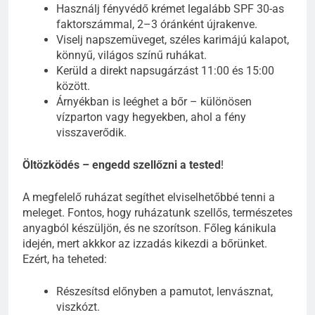
Használj fényvédő krémet legalább SPF 30-as
faktorszámmal, 2–3 óránként újrakenve.
Viselj napszemüveget, széles karimájú kalapot,
könnyű, világos színű ruhákat.
Kerüld a direkt napsugárzást 11:00 és 15:00
között.
Árnyékban is leéghet a bőr – különösen
vízparton vagy hegyekben, ahol a fény
visszaverődik.
Öltözködés – engedd szellőzni a tested
!
A megfelelő ruházat segíthet elviselhetőbbé tenni a
meleget. Fontos, hogy ruházatunk szellős, természetes
anyagból készüljön, és ne szorítson. Főleg kánikula
idején, mert akkkor az izzadás kikezdi a bőrünket.
Ezért, ha teheted:
Részesítsd előnyben a pamutot, lenvásznat,
viszkózt.