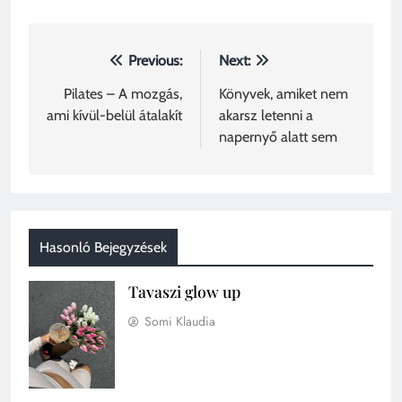
Bejegyzés
Previous:
Next:
navigáció
Pilates – A mozgás,
Könyvek, amiket nem
ami kívül-belül átalakít
akarsz letenni a
napernyő alatt sem
Hasonló Bejegyzések
Tavaszi glow up
Somi Klaudia