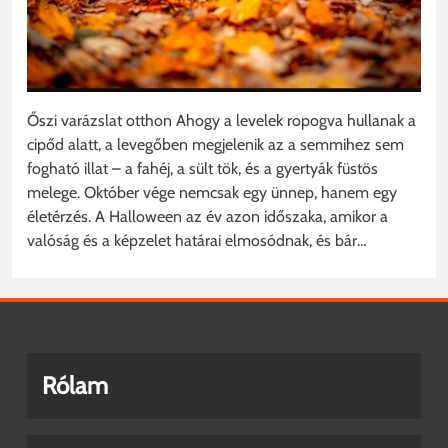
Őszi varázslat otthon Ahogy a levelek ropogva hullanak a
cipőd alatt, a levegőben megjelenik az a semmihez sem
fogható illat – a fahéj, a sült tök, és a gyertyák füstös
melege. Október vége nemcsak egy ünnep, hanem egy
életérzés. A Halloween az év azon időszaka, amikor a
valóság és a képzelet határai elmosódnak, és bár…
Rólam