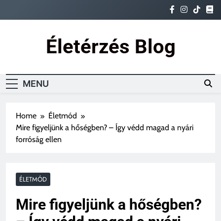
Skip
to
content
Életérzés Blog
Ez az igazi életérzés
MENU
Home
Életmód
Mire figyeljünk a hőségben? – Így védd magad a nyári
forróság ellen
ÉLETMÓD
Mire figyeljünk a hőségben?