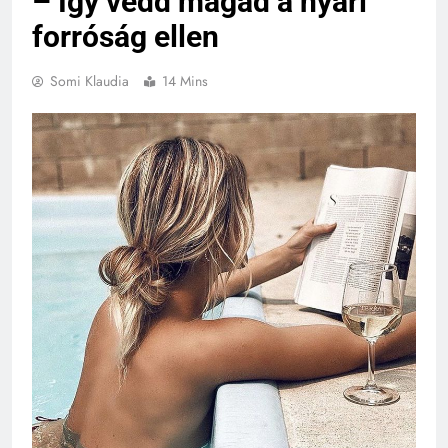
– Így védd magad a nyári
forróság ellen
Somi Klaudia
14 Mins