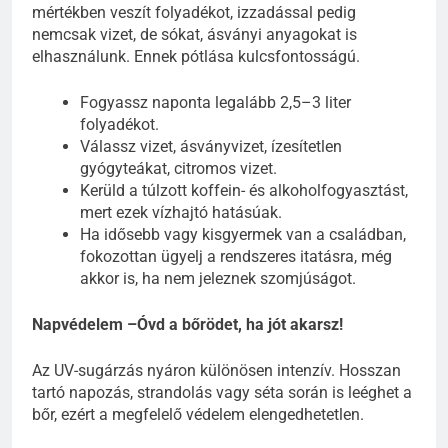
mértékben veszít folyadékot, izzadással pedig
nemcsak vizet, de sókat, ásványi anyagokat is
elhasználunk. Ennek pótlása kulcsfontosságú.
Fogyassz naponta legalább 2,5–3 liter
folyadékot.
Válassz vizet, ásványvizet, ízesítetlen
gyógyteákat, citromos vizet.
Kerüld a túlzott koffein- és alkoholfogyasztást,
mert ezek vízhajtó hatásúak.
Ha idősebb vagy kisgyermek van a családban,
fokozottan ügyelj a rendszeres itatásra, még
akkor is, ha nem jeleznek szomjúságot.
Napvédelem –Óvd a bőrödet, ha jót akarsz!
Az UV-sugárzás nyáron különösen intenzív. Hosszan
tartó napozás, strandolás vagy séta során is leéghet a
bőr, ezért a megfelelő védelem elengedhetetlen.