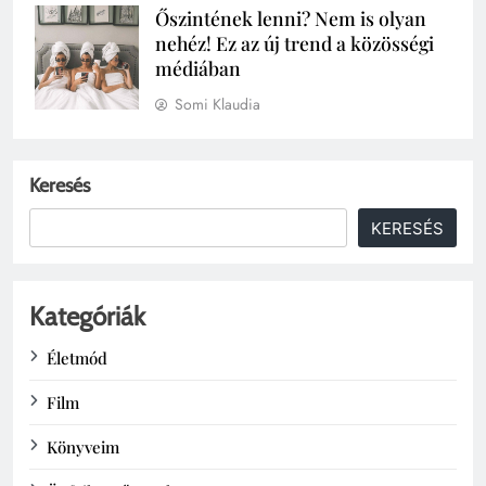
Őszintének lenni? Nem is olyan
nehéz! Ez az új trend a közösségi
médiában
Somi Klaudia
Keresés
KERESÉS
Kategóriák
Életmód
Film
Könyveim