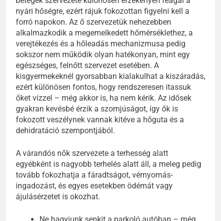
betegek szervezete különösen érzékenyen reagál a
nyári hőségre, ezért rájuk fokozottan figyelni kell a
forró napokon. Az ő szervezetük nehezebben
alkalmazkodik a megemelkedett hőmérséklethez, a
verejtékezés és a hőleadás mechanizmusa pedig
sokszor nem működik olyan hatékonyan, mint egy
egészséges, felnőtt szervezet esetében. A
kisgyermekeknél gyorsabban kialakulhat a kiszáradás,
ezért különösen fontos, hogy rendszeresen itassuk
őket vízzel – még akkor is, ha nem kérik. Az idősek
gyakran kevésbé érzik a szomjúságot, így ők is
fokozott veszélynek vannak kitéve a hőguta és a
dehidratáció szempontjából.
A várandós nők szervezete a terhesség alatt
egyébként is nagyobb terhelés alatt áll, a meleg pedig
tovább fokozhatja a fáradtságot, vérnyomás-
ingadozást, és egyes esetekben ödémát vagy
ájulásérzetet is okozhat.
Ne hagyjunk senkit a parkoló autóban – még