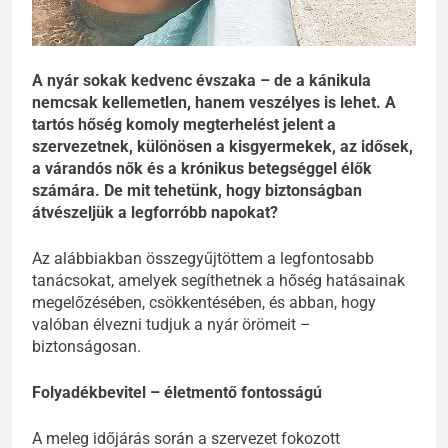
A nyár sokak kedvenc évszaka – de a kánikula
nemcsak kellemetlen, hanem veszélyes is lehet. A
tartós hőség komoly megterhelést jelent a
szervezetnek, különösen a kisgyermekek, az idősek,
a várandós nők és a krónikus betegséggel élők
számára. De mit tehetünk, hogy biztonságban
átvészeljük a legforróbb napokat?
Az alábbiakban összegyűjtöttem a legfontosabb
tanácsokat, amelyek segíthetnek a hőség hatásainak
megelőzésében, csökkentésében, és abban, hogy
valóban élvezni tudjuk a nyár örömeit –
biztonságosan.
Folyadékbevitel – életmentő fontosságú
A meleg időjárás során a szervezet fokozott