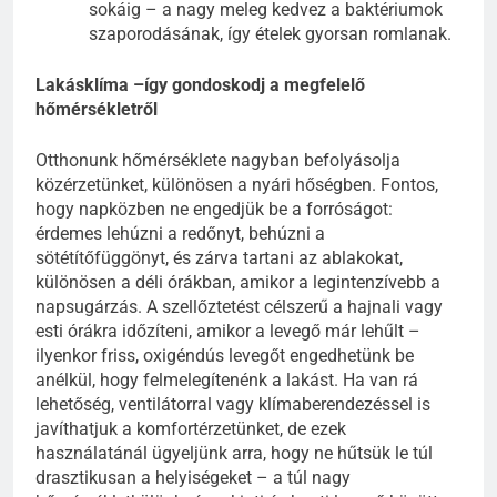
sokáig – a nagy meleg kedvez a baktériumok
szaporodásának, így ételek gyorsan romlanak.
Lakásklíma –így gondoskodj a megfelelő
hőmérsékletről
Otthonunk hőmérséklete nagyban befolyásolja
közérzetünket, különösen a nyári hőségben. Fontos,
hogy napközben ne engedjük be a forróságot:
érdemes lehúzni a redőnyt, behúzni a
sötétítőfüggönyt, és zárva tartani az ablakokat,
különösen a déli órákban, amikor a legintenzívebb a
napsugárzás. A szellőztetést célszerű a hajnali vagy
esti órákra időzíteni, amikor a levegő már lehűlt –
ilyenkor friss, oxigéndús levegőt engedhetünk be
anélkül, hogy felmelegítenénk a lakást. Ha van rá
lehetőség, ventilátorral vagy klímaberendezéssel is
javíthatjuk a komfortérzetünket, de ezek
használatánál ügyeljünk arra, hogy ne hűtsük le túl
drasztikusan a helyiségeket – a túl nagy