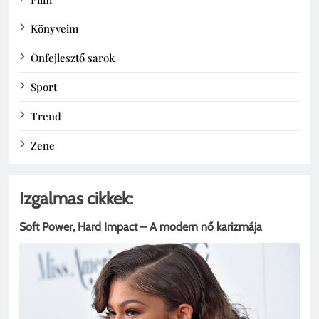
Könyveim
Önfejlesztő sarok
Sport
Trend
Zene
Izgalmas cikkek:
Soft Power, Hard Impact – A modern nő karizmája