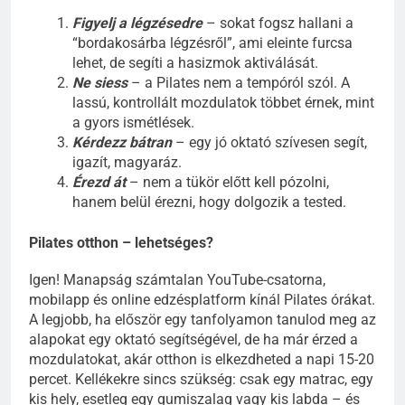
Figyelj a légzésedre
– sokat fogsz hallani a
“bordakosárba légzésről”, ami eleinte furcsa
lehet, de segíti a hasizmok aktiválását.
Ne siess
– a Pilates nem a tempóról szól. A
lassú, kontrollált mozdulatok többet érnek, mint
a gyors ismétlések.
Kérdezz bátran
– egy jó oktató szívesen segít,
igazít, magyaráz.
Érezd át
– nem a tükör előtt kell pózolni,
hanem belül érezni, hogy dolgozik a tested.
Pilates otthon – lehetséges?
Igen! Manapság számtalan YouTube-csatorna,
mobilapp és online edzésplatform kínál Pilates órákat.
A legjobb, ha először egy tanfolyamon tanulod meg az
alapokat egy oktató segítségével, de ha már érzed a
mozdulatokat, akár otthon is elkezdheted a napi 15-20
percet. Kellékekre sincs szükség: csak egy matrac, egy
kis hely, esetleg egy gumiszalag vagy kis labda – és