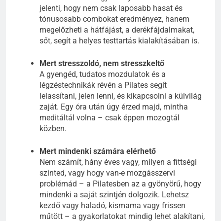
jelenti, hogy nem csak laposabb hasat és
tónusosabb combokat eredményez, hanem
megelőzheti a hátfájást, a derékfájdalmakat,
sőt, segít a helyes testtartás kialakításában is.
Mert stresszoldó, nem stresszkeltő
A gyengéd, tudatos mozdulatok és a
légzéstechnikák révén a Pilates segít
lelassítani, jelen lenni, és kikapcsolni a külvilág
zaját. Egy óra után úgy érzed majd, mintha
meditáltál volna – csak éppen mozogtál
közben.
Mert mindenki számára elérhető
Nem számít, hány éves vagy, milyen a fittségi
szinted, vagy hogy van-e mozgásszervi
problémád – a Pilatesben az a gyönyörű, hogy
mindenki a saját szintjén dolgozik. Lehetsz
kezdő vagy haladó, kismama vagy frissen
műtött – a gyakorlatokat mindig lehet alakítani,