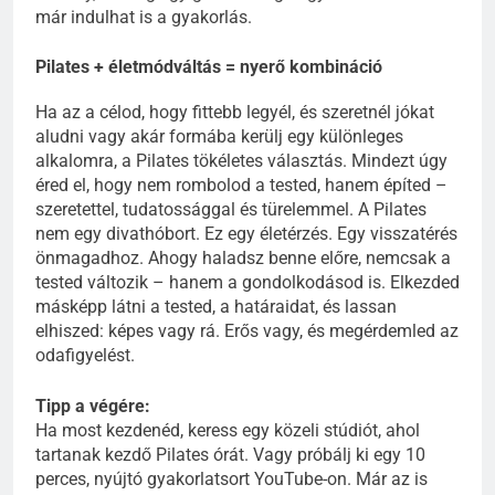
már indulhat is a gyakorlás.
Pilates + életmódváltás = nyerő kombináció
Ha az a célod, hogy fittebb legyél, és szeretnél jókat
aludni vagy akár formába kerülj egy különleges
alkalomra, a Pilates tökéletes választás. Mindezt úgy
éred el, hogy nem rombolod a tested, hanem építed –
szeretettel, tudatossággal és türelemmel. A Pilates
nem egy divathóbort. Ez egy életérzés. Egy visszatérés
önmagadhoz. Ahogy haladsz benne előre, nemcsak a
tested változik – hanem a gondolkodásod is. Elkezded
másképp látni a tested, a határaidat, és lassan
elhiszed: képes vagy rá. Erős vagy, és megérdemled az
odafigyelést.
Tipp a végére:
Ha most kezdenéd, keress egy közeli stúdiót, ahol
tartanak kezdő Pilates órát. Vagy próbálj ki egy 10
perces, nyújtó gyakorlatsort YouTube-on. Már az is