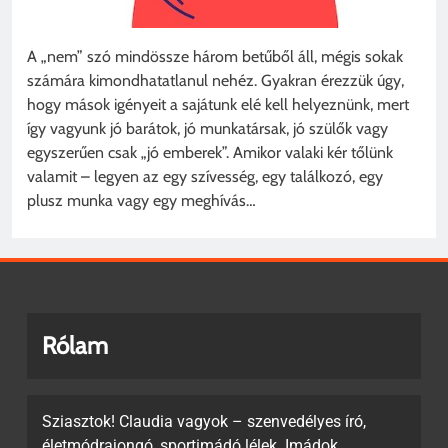
A „nem” szó mindössze három betűből áll, mégis sokak
számára kimondhatatlanul nehéz. Gyakran érezzük úgy,
hogy mások igényeit a sajátunk elé kell helyeznünk, mert
így vagyunk jó barátok, jó munkatársak, jó szülők vagy
egyszerűen csak „jó emberek”. Amikor valaki kér tőlünk
valamit – legyen az egy szívesség, egy találkozó, egy
plusz munka vagy egy meghívás…
Rólam
Sziasztok! Claudia vagyok – szenvedélyes író,
életmódrajongó, sportimádó lélek. Imádok