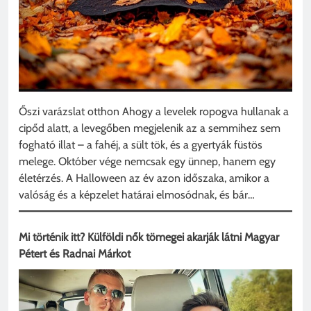
Őszi varázslat otthon Ahogy a levelek ropogva hullanak a
cipőd alatt, a levegőben megjelenik az a semmihez sem
fogható illat – a fahéj, a sült tök, és a gyertyák füstös
melege. Október vége nemcsak egy ünnep, hanem egy
életérzés. A Halloween az év azon időszaka, amikor a
valóság és a képzelet határai elmosódnak, és bár…
Mi történik itt? Külföldi nők tömegei akarják látni Magyar
Pétert és Radnai Márkot