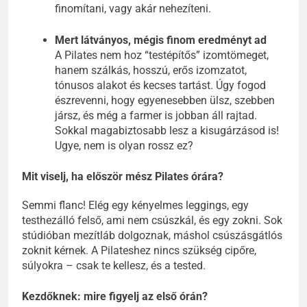
finomítani, vagy akár nehezíteni.
Mert látványos, mégis finom eredményt ad
A Pilates nem hoz “testépítős” izomtömeget,
hanem szálkás, hosszú, erős izomzatot,
tónusos alakot és kecses tartást. Úgy fogod
észrevenni, hogy egyenesebben ülsz, szebben
jársz, és még a farmer is jobban áll rajtad.
Sokkal magabiztosabb lesz a kisugárzásod is!
Ugye, nem is olyan rossz ez?
Mit viselj, ha először mész Pilates órára?
Semmi flanc! Elég egy kényelmes leggings, egy
testhezálló felső, ami nem csúszkál, és egy zokni. Sok
stúdióban mezítláb dolgoznak, máshol csúszásgátlós
zoknit kérnek. A Pilateshez nincs szükség cipőre,
súlyokra – csak te kellesz, és a tested.
Kezdőknek: mire figyelj az első órán?