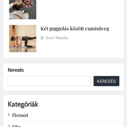
Két guggolás között cumisüveg
Somi Klaudia
Keresés
KERESÉS
Kategóriák
Életmód
Film