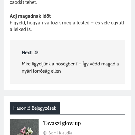
csodát tehet.
Adj magadnak időt
Figyeld, hogyan változik meg a tested – és vele együtt
a lelked is.
Bejegyzés
Next:
navigáció
Mire figyeljünk a hőségben? – Így védd magad a
nyári forróság ellen
Hasonló Bejegyzések
Tavaszi glow up
Somi Klaudia