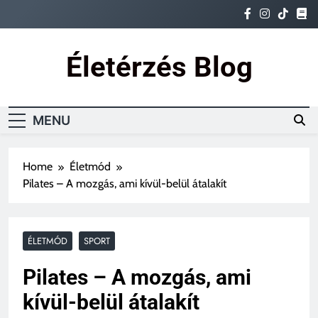
Skip
to
content
Életérzés Blog
Ez az igazi életérzés
MENU
Home
Életmód
Pilates – A mozgás, ami kívül-belül átalakít
ÉLETMÓD
SPORT
Pilates – A mozgás, ami
kívül-belül átalakít