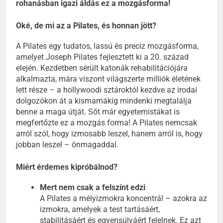
rohanásban igazi áldás ez a mozgásforma!
Oké, de mi az a Pilates, és honnan jött?
A Pilates egy tudatos, lassú és precíz mozgásforma,
amelyet Joseph Pilates fejlesztett ki a 20. század
elején. Kezdetben sérült katonák rehabilitációjára
alkalmazta, mára viszont világszerte milliók életének
lett része – a hollywoodi sztároktól kezdve az irodai
dolgozókon át a kismamákig mindenki megtalálja
benne a maga útját. Sőt már egyetemistákat is
megfertőzte ez a mozgás forma! A Pilates nemcsak
arról szól, hogy izmosabb leszel, hanem arról is, hogy
jobban leszel – önmagaddal.
Miért érdemes kipróbálnod?
Mert nem csak a felszínt edzi
A Pilates a mélyizmokra koncentrál – azokra az
izmokra, amelyek a test tartásáért,
stabilitásáért és egyensúlyáért felelnek. Ez azt