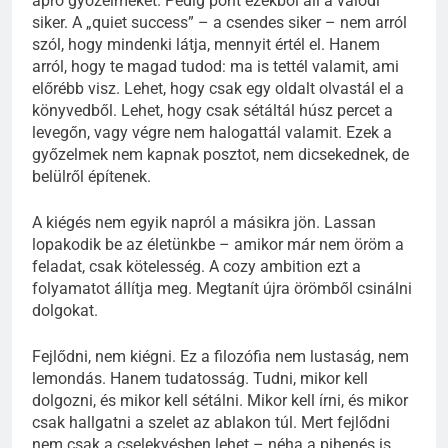
apró győzelmeket. Pedig pont ezekből áll a valódi
siker. A „quiet success” – a csendes siker – nem arról
szól, hogy mindenki látja, mennyit értél el. Hanem
arról, hogy te magad tudod: ma is tettél valamit, ami
előrébb visz. Lehet, hogy csak egy oldalt olvastál el a
könyvedből. Lehet, hogy csak sétáltál húsz percet a
levegőn, vagy végre nem halogattál valamit. Ezek a
győzelmek nem kapnak posztot, nem dicsekednek, de
belülről építenek.
A kiégés nem egyik napról a másikra jön. Lassan
lopakodik be az életünkbe – amikor már nem öröm a
feladat, csak kötelesség. A cozy ambition ezt a
folyamatot állítja meg. Megtanít újra örömből csinálni
dolgokat.
Fejlődni, nem kiégni. Ez a filozófia nem lustaság, nem
lemondás. Hanem tudatosság. Tudni, mikor kell
dolgozni, és mikor kell sétálni. Mikor kell írni, és mikor
csak hallgatni a szelet az ablakon túl. Mert fejlődni
nem csak a cselekvésben lehet – néha a pihenés is