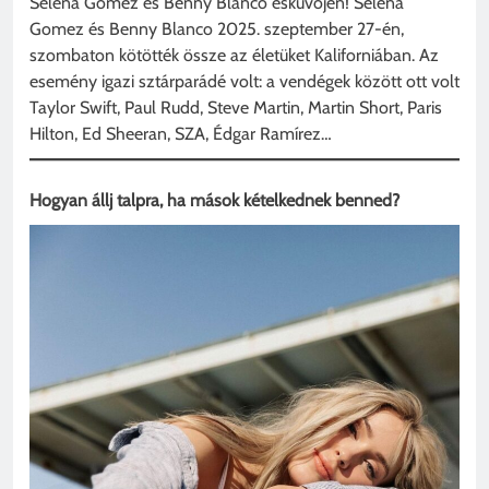
Selena Gomez és Benny Blanco esküvőjén! Selena
Gomez és Benny Blanco 2025. szeptember 27-én,
szombaton kötötték össze az életüket Kaliforniában. Az
esemény igazi sztárparádé volt: a vendégek között ott volt
Taylor Swift, Paul Rudd, Steve Martin, Martin Short, Paris
Hilton, Ed Sheeran, SZA, Édgar Ramírez…
Hogyan állj talpra, ha mások kételkednek benned?