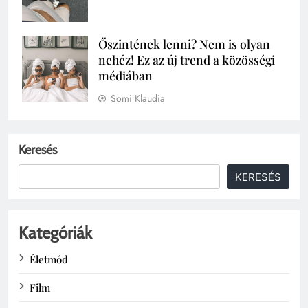
Őszintének lenni? Nem is olyan
nehéz! Ez az új trend a közösségi
médiában
Somi Klaudia
Keresés
KERESÉS
Kategóriák
Életmód
Film