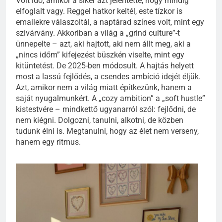
Volt idő, amikor a siker azt jelentette, hogy mindig
elfoglalt vagy. Reggel hatkor keltél, este tízkor is
emailekre válaszoltál, a naptárad színes volt, mint egy
szivárvány. Akkoriban a világ a „grind culture”-t
ünnepelte – azt, aki hajtott, aki nem állt meg, aki a
„nincs időm” kifejezést büszkén viselte, mint egy
kitüntetést. De 2025-ben módosult. A hajtás helyett
most a lassú fejlődés, a csendes ambíció idejét éljük.
Azt, amikor nem a világ miatt építkezünk, hanem a
saját nyugalmunkért. A „cozy ambition” a „soft hustle”
kistestvére – mindkettő ugyanarról szól: fejlődni, de
nem kiégni. Dolgozni, tanulni, alkotni, de közben
tudunk élni is. Megtanulni, hogy az élet nem verseny,
hanem egy ritmus.