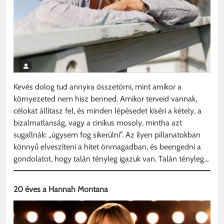
Kevés dolog tud annyira összetörni, mint amikor a
környezeted nem hisz benned. Amikor terveid vannak,
célokat állítasz fel, és minden lépésedet kíséri a kétely, a
bizalmatlanság, vagy a cinikus mosoly, mintha azt
sugallnák: „úgysem fog sikerülni”. Az ilyen pillanatokban
könnyű elveszíteni a hitet önmagadban, és beengedni a
gondolatot, hogy talán tényleg igazuk van. Talán tényleg…
20 éves a Hannah Montana