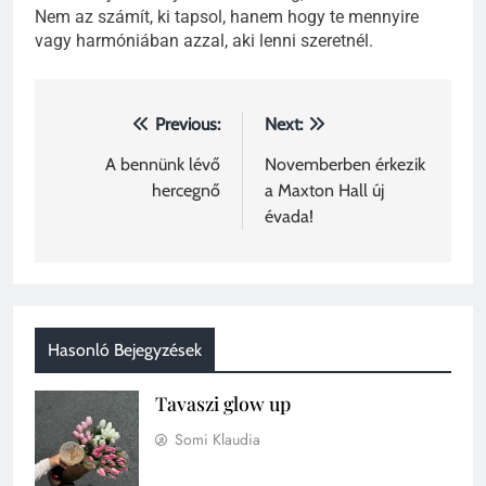
Nem az számít, ki tapsol, hanem hogy te mennyire
vagy harmóniában azzal, aki lenni szeretnél.
Bejegyzés
Previous:
Next:
navigáció
A bennünk lévő
Novemberben érkezik
hercegnő
a Maxton Hall új
évada!
Hasonló Bejegyzések
Tavaszi glow up
Somi Klaudia