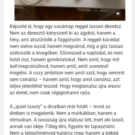
Képzeld el, hogy egy vasárnap reggel lassan ébredsz.
Nem az ébresztő kényszerít ki az ágyból, hanem a
fény, ami átszűrődik a függönyön. A reggeli kávédat
nem sietve iszod, hanem megvárod, míg a gőz lassan
szétoszlik a levegőben. Előveszed a naplódat, és nem
listát írsz, hanem gondolatokat. Nem arról, hogy mit
kell
megcsinálnod, hanem arról, amit
szeretnél
megélni. A cozy ambition nem arról szól, hogy semmit
sem csinálsz – hanem arról, hogy amit csinálsz, azt
teljes jelenléttel teszed. Hogy megtanulsz újra
érezni
az életet, nem csak végigrohanni rajta.
A „quiet luxury” a divatban már hódít – most az
életben is megjelenik. Nem a márkákban, hanem a
ritmusban. A lassúság újra státusz lett, mert aki lassít,
annak van ideje. Főleg élni, figyelni és tapasztalni.
Nem a teljesítményed határoz meg, hanem a békéd.