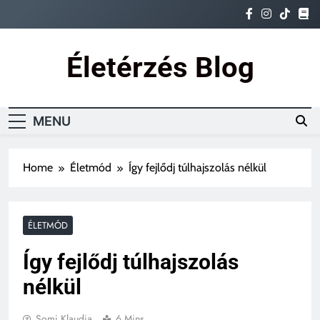
Skip
to
content
Életérzés Blog
Ez az igazi életérzés
MENU
Home
Életmód
Így fejlődj túlhajszolás nélkül
ÉLETMÓD
Így fejlődj túlhajszolás
nélkül
Somi Klaudia
6 Mins