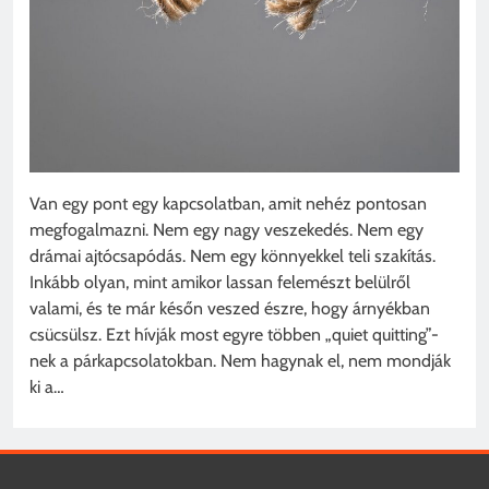
Van egy pont egy kapcsolatban, amit nehéz pontosan
megfogalmazni. Nem egy nagy veszekedés. Nem egy
drámai ajtócsapódás. Nem egy könnyekkel teli szakítás.
Inkább olyan, mint amikor lassan felemészt belülről
valami, és te már későn veszed észre, hogy árnyékban
csücsülsz. Ezt hívják most egyre többen „quiet quitting”-
nek a párkapcsolatokban. Nem hagynak el, nem mondják
ki a…