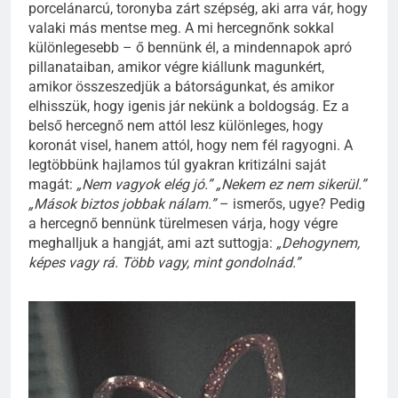
porcelánarcú, toronyba zárt szépség, aki arra vár, hogy
valaki más mentse meg. A mi hercegnőnk sokkal
különlegesebb – ő bennünk él, a mindennapok apró
pillanataiban, amikor végre kiállunk magunkért,
amikor összeszedjük a bátorságunkat, és amikor
elhisszük, hogy igenis jár nekünk a boldogság. Ez a
belső hercegnő nem attól lesz különleges, hogy
koronát visel, hanem attól, hogy nem fél ragyogni. A
legtöbbünk hajlamos túl gyakran kritizálni saját
magát:
„Nem vagyok elég jó.” „Nekem ez nem sikerül.”
„Mások biztos jobbak nálam.”
– ismerős, ugye? Pedig
a hercegnő bennünk türelmesen várja, hogy végre
meghalljuk a hangját, ami azt suttogja:
„Dehogynem,
képes vagy rá. Több vagy, mint gondolnád.”