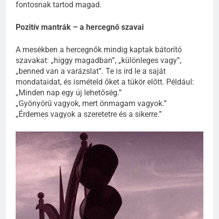
fontosnak tartod magad.
Pozitív mantrák – a hercegnő szavai
A mesékben a hercegnők mindig kaptak bátorító
szavakat: „higgy magadban”, „különleges vagy”,
„benned van a varázslat”. Te is írd le a saját
mondataidat, és ismételd őket a tükör előtt. Például:
„Minden nap egy új lehetőség.”
„Gyönyörű vagyok, mert önmagam vagyok.”
„Érdemes vagyok a szeretetre és a sikerre.”