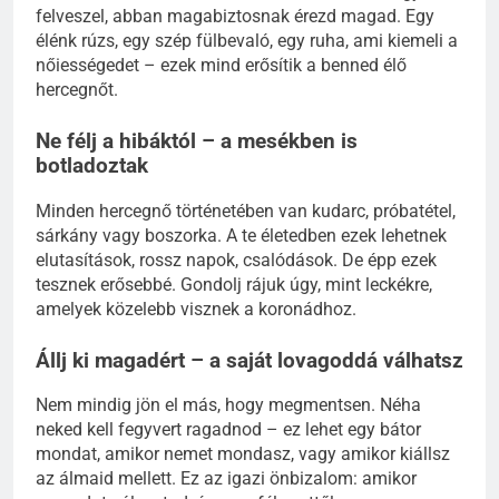
felveszel, abban magabiztosnak érezd magad. Egy
élénk rúzs, egy szép fülbevaló, egy ruha, ami kiemeli a
nőiességedet – ezek mind erősítik a benned élő
hercegnőt.
Ne félj a hibáktól – a mesékben is
botladoztak
Minden hercegnő történetében van kudarc, próbatétel,
sárkány vagy boszorka. A te életedben ezek lehetnek
elutasítások, rossz napok, csalódások. De épp ezek
tesznek erősebbé. Gondolj rájuk úgy, mint leckékre,
amelyek közelebb visznek a koronádhoz.
Állj ki magadért – a saját lovagoddá válhatsz
Nem mindig jön el más, hogy megmentsen. Néha
neked kell fegyvert ragadnod – ez lehet egy bátor
mondat, amikor nemet mondasz, vagy amikor kiállsz
az álmaid mellett. Ez az igazi önbizalom: amikor