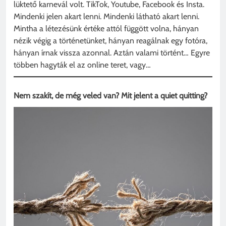
lüktető karnevál volt. TikTok, Youtube, Facebook és Insta.
Mindenki jelen akart lenni. Mindenki látható akart lenni.
Mintha a létezésünk értéke attól függött volna, hányan
nézik végig a történetünket, hányan reagálnak egy fotóra,
hányan írnak vissza azonnal. Aztán valami történt… Egyre
többen hagyták el az online teret, vagy…
Nem szakít, de még veled van? Mit jelent a quiet quitting?