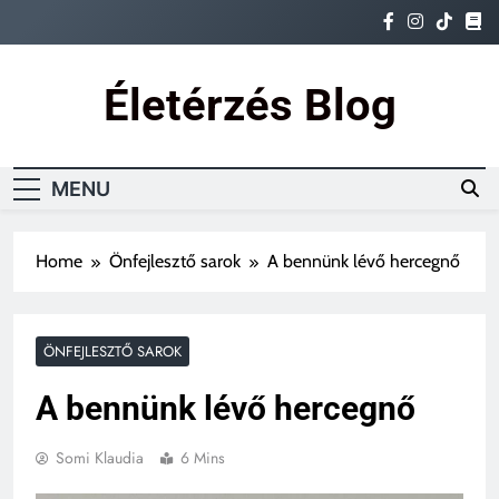
Skip
to
content
Életérzés Blog
Ez az igazi életérzés
MENU
Home
Önfejlesztő sarok
A bennünk lévő hercegnő
ÖNFEJLESZTŐ SAROK
A bennünk lévő hercegnő
Somi Klaudia
6 Mins