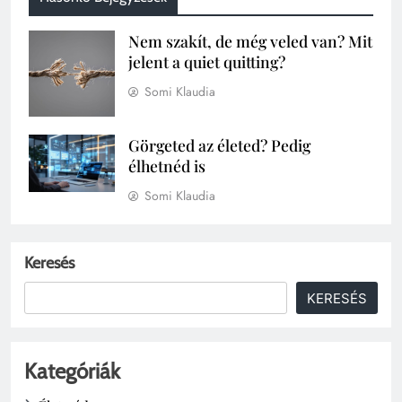
Nem szakít, de még veled van? Mit
jelent a quiet quitting?
Somi Klaudia
Görgeted az életed? Pedig
élhetnéd is
Somi Klaudia
Keresés
KERESÉS
Kategóriák