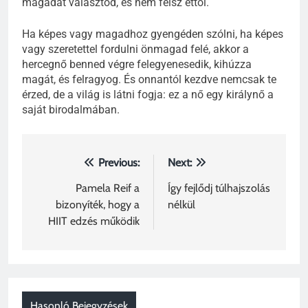
magadat választod, és nem félsz ettől.
Ha képes vagy magadhoz gyengéden szólni, ha képes
vagy szeretettel fordulni önmagad felé, akkor a
hercegnő benned végre felegyenesedik, kihúzza
magát, és felragyog. És onnantól kezdve nemcsak te
érzed, de a világ is látni fogja: ez a nő egy királynő a
saját birodalmában.
Bejegyzés
Previous:
Next:
navigáció
Pamela Reif a
Így fejlődj túlhajszolás
bizonyíték, hogy a
nélkül
HIIT edzés működik
Hasonló Bejegyzések