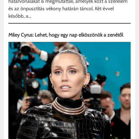
határvonalakat is megmutatták, amelyek közt a szerelem
és az önpusztítás vékony határán táncol. Két évvel
később, a…
Miley Cyrus: Lehet, hogy egy nap elköszönök a zenétől