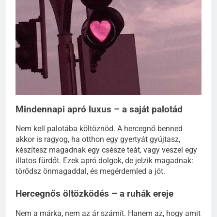
Mindennapi apró luxus – a saját palotád
Nem kell palotába költöznöd. A hercegnő benned
akkor is ragyog, ha otthon egy gyertyát gyújtasz,
készítesz magadnak egy csésze teát, vagy veszel egy
illatos fürdőt. Ezek apró dolgok, de jelzik magadnak:
törődsz önmagaddal, és megérdemled a jót.
Hercegnős öltözködés – a ruhák ereje
Nem a márka, nem az ár számít. Hanem az, hogy amit