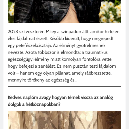
2023 szilveszterén Miley a színpadon állt, amikor hirtelen
éles fájdalmat érzett. Később kiderült, hogy megrepedt
egy petefészekcisztája. Az élményt gyötrelmesnek
nevezte. Azóta többször is elmondta: a traumatikus
egészségügyi élmény miatt komolyan fontolóra vette,
hogy befejezi a zenélést. Ez nem pusztán testi fájdalom
volt – hanem egy olyan pillanat, amely ráébresztette,
mennyire törékeny az egészség és…
Kedves naplóm avagy hogyan térnek vissza az analóg
dolgok a hétköznapokban?