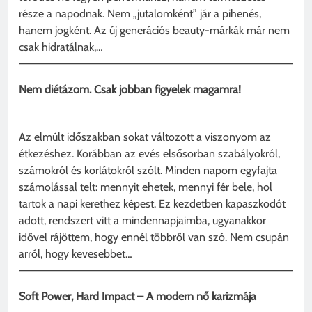
része a napodnak. Nem „jutalomként” jár a pihenés,
hanem jogként. Az új generációs beauty-márkák már nem
csak hidratálnak,…
Nem diétázom. Csak jobban figyelek magamra!
Az elmúlt időszakban sokat változott a viszonyom az
étkezéshez. Korábban az evés elsősorban szabályokról,
számokról és korlátokról szólt. Minden napom egyfajta
számolással telt: mennyit ehetek, mennyi fér bele, hol
tartok a napi kerethez képest. Ez kezdetben kapaszkodót
adott, rendszert vitt a mindennapjaimba, ugyanakkor
idővel rájöttem, hogy ennél többről van szó. Nem csupán
arról, hogy kevesebbet…
Soft Power, Hard Impact – A modern nő karizmája