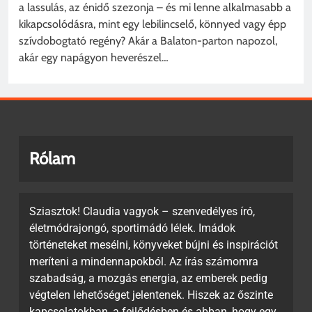
a lassulás, az énidő szezonja – és mi lenne alkalmasabb a
kikapcsolódásra, mint egy lebilincselő, könnyed vagy épp
szívdobogtató regény? Akár a Balaton-parton napozol,
akár egy napágyon heverészel…
Rólam
Sziasztok! Claudia vagyok – szenvedélyes író,
életmódrajongó, sportimádó lélek. Imádok
történeteket mesélni, könyveket bújni és inspirációt
meríteni a mindennapokból. Az írás számomra
szabadság, a mozgás energia, az emberek pedig
végtelen lehetőséget jelentenek. Hiszek az őszinte
kapcsolatokban, a fejlődésben és abban, hogy egy