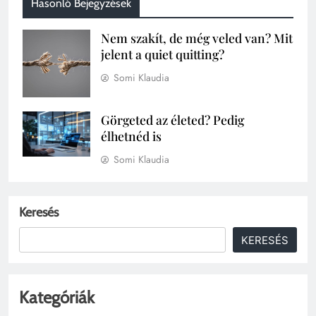
Hasonló Bejegyzések
Nem szakít, de még veled van? Mit
jelent a quiet quitting?
Somi Klaudia
Görgeted az életed? Pedig
élhetnéd is
Somi Klaudia
Keresés
KERESÉS
Kategóriák