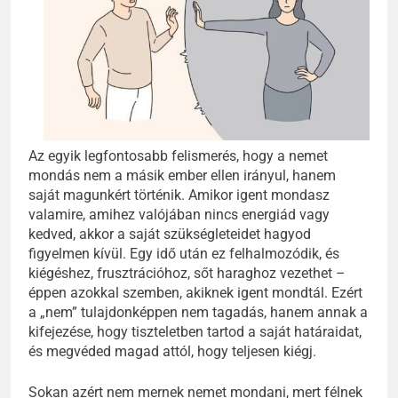
Az egyik legfontosabb felismerés, hogy a nemet
mondás nem a másik ember ellen irányul, hanem
saját magunkért történik. Amikor igent mondasz
valamire, amihez valójában nincs energiád vagy
kedved, akkor a saját szükségleteidet hagyod
figyelmen kívül. Egy idő után ez felhalmozódik, és
kiégéshez, frusztrációhoz, sőt haraghoz vezethet –
éppen azokkal szemben, akiknek igent mondtál. Ezért
a „nem” tulajdonképpen nem tagadás, hanem annak a
kifejezése, hogy tiszteletben tartod a saját határaidat,
és megvéded magad attól, hogy teljesen kiégj.
Sokan azért nem mernek nemet mondani, mert félnek