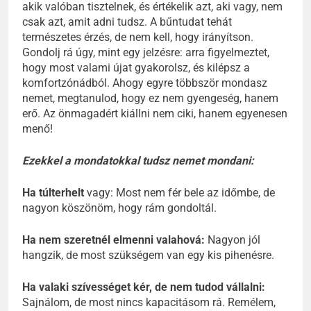
akik valóban tisztelnek, és értékelik azt, aki vagy, nem
csak azt, amit adni tudsz. A bűntudat tehát
természetes érzés, de nem kell, hogy irányítson.
Gondolj rá úgy, mint egy jelzésre: arra figyelmeztet,
hogy most valami újat gyakorolsz, és kilépsz a
komfortzónádból. Ahogy egyre többször mondasz
nemet, megtanulod, hogy ez nem gyengeség, hanem
erő. Az önmagadért kiállni nem ciki, hanem egyenesen
menő!
Ezekkel a mondatokkal tudsz nemet mondani:
Ha túlterhelt
vagy: Most nem fér bele az időmbe, de
nagyon köszönöm, hogy rám gondoltál.
Ha nem szeretnél elmenni valahová:
Nagyon jól
hangzik, de most szükségem van egy kis pihenésre.
Ha valaki szívességet kér, de nem tudod vállalni:
Sajnálom, de most nincs kapacitásom rá. Remélem,