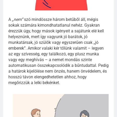
A
„nem”
szó mindössze három betűből áll, mégis
sokak számára kimondhatatlanul nehéz. Gyakran
érezzük úgy, hogy mások igényeit a sajátunk elé kell
helyeznünk, mert így vagyunk jó barátok, jó
munkatársak, jó szülők vagy egyszerűen csak „jó
emberek”. Amikor valaki kér tőlünk valamit – legyen
az egy szívesség, egy találkozó, egy plusz munka
vagy egy meghívás – a nemet mondás szinte
automatikusan összekapcsolódik a bűntudattal. Pedig
a határok kijelölése nem önzés, hanem önvédelem, és
hosszú távon elengedhetetlen ahhoz, hogy
megőrizzük a lelki békénket.