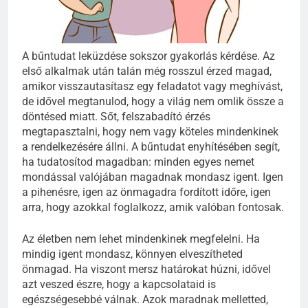
A bűntudat leküzdése sokszor gyakorlás kérdése. Az
első alkalmak után talán még rosszul érzed magad,
amikor visszautasítasz egy feladatot vagy meghívást,
de idővel megtanulod, hogy a világ nem omlik össze a
döntésed miatt. Sőt, felszabadító érzés
megtapasztalni, hogy nem vagy köteles mindenkinek
a rendelkezésére állni. A bűntudat enyhítésében segít,
ha tudatosítod magadban: minden egyes nemet
mondással valójában magadnak mondasz igent. Igen
a pihenésre, igen az önmagadra fordított időre, igen
arra, hogy azokkal foglalkozz, amik valóban fontosak.
Az életben nem lehet mindenkinek megfelelni. Ha
mindig igent mondasz, könnyen elveszítheted
önmagad. Ha viszont mersz határokat húzni, idővel
azt veszed észre, hogy a kapcsolataid is
egészségesebbé válnak. Azok maradnak melletted,