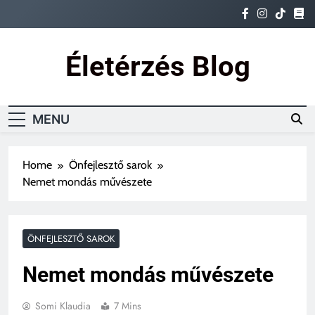
Skip
to
content
Életérzés Blog
Ez az igazi életérzés
MENU
Home
Önfejlesztő sarok
Nemet mondás művészete
ÖNFEJLESZTŐ SAROK
Nemet mondás művészete
Somi Klaudia
7 Mins