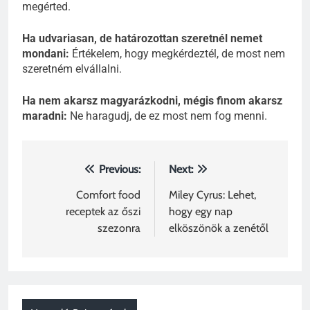
megérted.
Ha udvariasan, de határozottan szeretnél nemet
mondani:
Értékelem, hogy megkérdeztél, de most nem
szeretném elvállalni.
Ha nem akarsz magyarázkodni, mégis finom akarsz
maradni:
Ne haragudj, de ez most nem fog menni.
Bejegyzés
Previous:
Next:
navigáció
Comfort food
Miley Cyrus: Lehet,
receptek az őszi
hogy egy nap
szezonra
elköszönök a zenétől