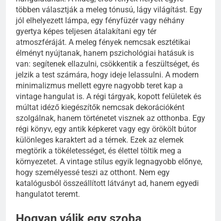
többen választják a meleg tónusú, lágy világítást. Egy
jól elhelyezett lámpa, egy fényfüzér vagy néhány
gyertya képes teljesen átalakítani egy tér
atmoszféráját. A meleg fények nemcsak esztétikai
élményt nyújtanak, hanem pszichológiai hatásuk is
van: segítenek ellazulni, csökkentik a feszültséget, és
jelzik a test számára, hogy ideje lelassulni. A modern
minimalizmus mellett egyre nagyobb teret kap a
vintage hangulat is. A régi tárgyak, kopott felületek és
múltat idéző kiegészítők nemcsak dekorációként
szolgálnak, hanem történetet visznek az otthonba. Egy
régi könyv, egy antik képkeret vagy egy örökölt bútor
különleges karaktert ad a térnek. Ezek az elemek
megtörik a tökéletességet, és élettel töltik meg a
környezetet. A vintage stílus egyik legnagyobb előnye,
hogy személyessé teszi az otthont. Nem egy
katalógusból összeállított látványt ad, hanem egyedi
hangulatot teremt.
Hogyan válik egy szoba