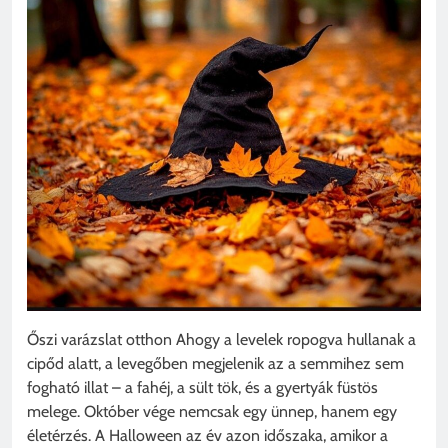
Őszi varázslat otthon Ahogy a levelek ropogva hullanak a
cipőd alatt, a levegőben megjelenik az a semmihez sem
fogható illat – a fahéj, a sült tök, és a gyertyák füstös
melege. Október vége nemcsak egy ünnep, hanem egy
életérzés. A Halloween az év azon időszaka, amikor a