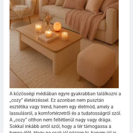
A közösségi médiában egyre gyakrabban találkozni a
„cozy” életérzéssel. Ez azonban nem pusztán
esztétika vagy trend, hanem egy életmód, amely a
lassulásról, a komfortérzetről és a tudatosságról szól.
A „cozy” otthon nem feltétlenül nagy vagy drága.
Sokkal inkább arról szól, hogy a tér támogassa a
benne élőt. Hogy ne csak jól nézzen ki, hanem jól is