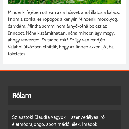
Mindenki fejében ott van az a húsvét, ahol illatos a kalács,
finom a sonka, és ropogós a kenyér. Mindenki mosolyog,
és vidám. Mintha semmi nem árnyékolná be ezt az
ünnepet. Néha kiszámíthatlan, néha minden úgy megy,
ahogy tervezted. És tudod mit? Ez így van rendjén.
Valahol útközben elhittük, hogy az ünnep akkor „jó”, ha
tökéletes….
Rólam
Sziasztok! Claudia vagyok – szenvedélyes író,
életmódrajongó, sportimádó lélek. Imádok