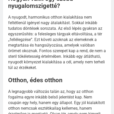
nyugalomszigetté?
A nyugodt, harmonikus otthon kialakítása nem
feltétlenül igényel nagy átalakítást. Sokkal inkább
tudatos döntések sorozata. Az első lépés gyakran az
egyszerűsítés: a felesleges tárgyak eltávolítása, a tér
„fellélegzése”. Ezt követi azoknak az elemeknek a
megtartása és hangsúlyozása, amelyek valóban
örömet okoznak. Fontos szerepet kap a rend, de nem a
steril tökéletesség értelmében. Inkább egy átlátható,
nyugodt környezet kialakítása a cél, amely nem terheli
túl az érzékeket.
Otthon, édes otthon
A legnagyobb változás talán az, hogy az otthon
fogalma egyre inkább belső jelentést kap. Nem
csupán egy hely, hanem egy állapot. Egy jól kialakított
otthon nemcsak esztétikailag kellemes, hanem
érzelmileg is megtartó. Olyan tér, amely nem kimerít,