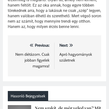
hanem feltölt. Ez az oka annak, hogy egyre többen
törekednek arra, hogy a lakásuk ne csak „szép” legyen,
hanem valóban élhető és szerethető. Mert végső soron
nem az számít, hogy mennyire trendi egy otthon.
Hanem az, hogy milyen érzés benne lenni.
Bejegyzés
Previous:
Next:
navigáció
Nem diétázom. Csak
Apró hagyományok
jobban figyelek
születnek
magamra!
Hasonló Bejegyzések
Nem szakít, de még veled van? Mit