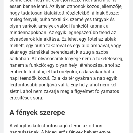
essen benne lenni. Az ilyen otthonok közös jellemzője,
hogy tudatosan kialakított részletekből állnak össze:
meleg fények, puha textíliák, személyes tárgyak és
olyan sarkok, amelyek valódi funkciót kapnak a
mindennapokban. Az egyik legnépszerűbb trend az
olvasósarok kialakítása. Ez lehet egy fotel az ablak
mellett, egy puha takaróval és egy állólámpával, vagy
akár egy párnákkal berendezett kis zug a szoba
sarkában. Az olvasósarok lényege nem a tökéletesség,
hanem a funkció: egy olyan hely létrehozása, ahol az
ember le tud ülni, el tud mélyülni, és kiszakadhat a
napi teendők közül. Ez a kis tér gyakran a nap egyik
legfontosabb pontjává válik. Egy hely, ahol nem kell
sietni, ahol nem zavarja meg a figyelmet folyamatos
értesítések sora.
A fények szerepe
A világítás kulcsfontosságú eleme az otthon
hangulatának. A hideg, erős fények helyett egyre