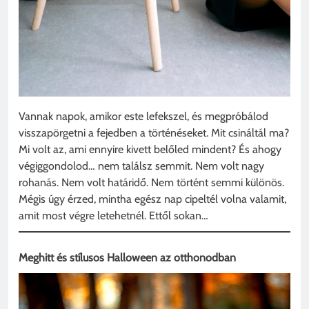
Vannak napok, amikor este lefekszel, és megpróbálod
visszapörgetni a fejedben a történéseket. Mit csináltál ma?
Mi volt az, ami ennyire kivett belőled mindent? És ahogy
végiggondolod… nem találsz semmit. Nem volt nagy
rohanás. Nem volt határidő. Nem történt semmi különös.
Mégis úgy érzed, mintha egész nap cipeltél volna valamit,
amit most végre letehetnél. Ettől sokan…
Meghitt és stílusos Halloween az otthonodban