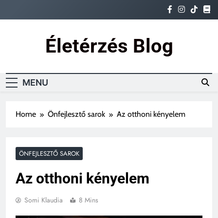
Skip
to
content
Életérzés Blog
Ez az igazi életérzés
MENU
Home
Önfejlesztő sarok
Az otthoni kényelem
ÖNFEJLESZTŐ SAROK
Az otthoni kényelem
Somi Klaudia
8 Mins