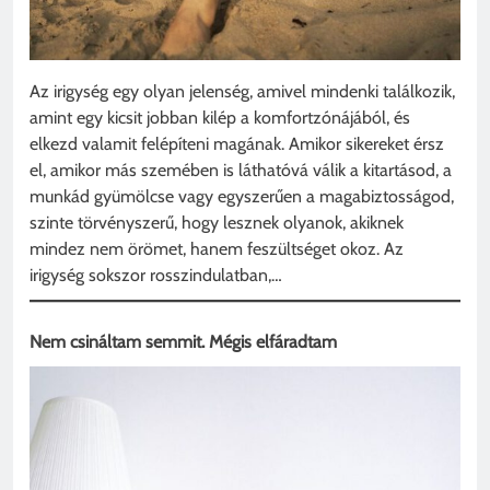
Az irigység egy olyan jelenség, amivel mindenki találkozik,
amint egy kicsit jobban kilép a komfortzónájából, és
elkezd valamit felépíteni magának. Amikor sikereket érsz
el, amikor más szemében is láthatóvá válik a kitartásod, a
munkád gyümölcse vagy egyszerűen a magabiztosságod,
szinte törvényszerű, hogy lesznek olyanok, akiknek
mindez nem örömet, hanem feszültséget okoz. Az
irigység sokszor rosszindulatban,…
Nem csináltam semmit. Mégis elfáradtam