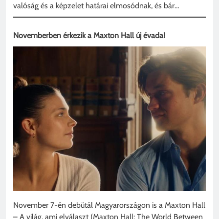
valóság és a képzelet határai elmosódnak, és bár…
Novemberben érkezik a Maxton Hall új évada!
November 7-én debütál Magyarországon is a Maxton Hall
– A világ, ami elválaszt (Maxton Hall: The World Between