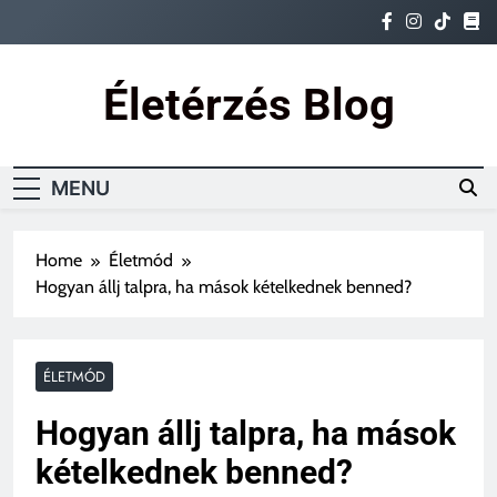
Skip
to
content
Életérzés Blog
Ez az igazi életérzés
MENU
Home
Életmód
Hogyan állj talpra, ha mások kételkednek benned?
ÉLETMÓD
Hogyan állj talpra, ha mások
kételkednek benned?