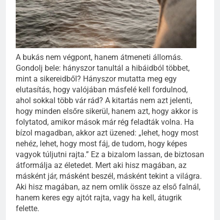
A bukás nem végpont, hanem átmeneti állomás.
Gondolj bele: hányszor tanultál a hibáidból többet,
mint a sikereidből? Hányszor mutatta meg egy
elutasítás, hogy valójában másfelé kell fordulnod,
ahol sokkal több vár rád? A kitartás nem azt jelenti,
hogy minden elsőre sikerül, hanem azt, hogy akkor is
folytatod, amikor mások már rég feladták volna. Ha
bízol magadban, akkor azt üzened: „lehet, hogy most
nehéz, lehet, hogy most fáj, de tudom, hogy képes
vagyok túljutni rajta.” Ez a bizalom lassan, de biztosan
átformálja az életedet. Mert aki hisz magában, az
másként jár, másként beszél, másként tekint a világra.
Aki hisz magában, az nem omlik össze az első falnál,
hanem keres egy ajtót rajta, vagy ha kell, átugrik
felette.