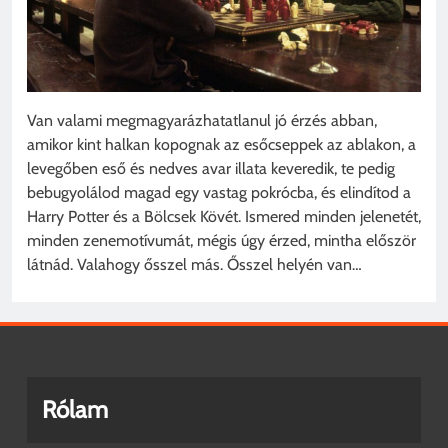
Van valami megmagyarázhatatlanul jó érzés abban,
amikor kint halkan kopognak az esőcseppek az ablakon, a
levegőben eső és nedves avar illata keveredik, te pedig
bebugyolálod magad egy vastag pokrócba, és elindítod a
Harry Potter és a Bölcsek Kövét. Ismered minden jelenetét,
minden zenemotívumát, mégis úgy érzed, mintha először
látnád. Valahogy ősszel más. Ősszel helyén van…
Rólam