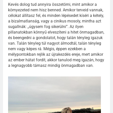
Kevés dolog tud annyira összetörni, mint amikor a
környezeted nem hisz benned. Amikor terveid vannak,
célokat állítasz fel, és minden lépésedet kíséri a kétely,
a bizalmatlanság, vagy a cinikus mosoly, mintha azt
sugallnák: „úgysem fog sikerülni”. Az ilyen
pillanatokban könnyű elveszíteni a hitet önmagadban,
és beengedni a gondolatot, hogy talán tényleg igazuk
van. Talán tényleg túl nagyot álmodtál, talán tényleg
nem vagy képes rá. Mégis, éppen ezekben a
mélypontokban rejlik az újrakezdés ereje, mert amikor
az ember hátat fordít, akkor tanulod meg igazán, hogy
a legnagyobb támasz mindig önmagadban van.