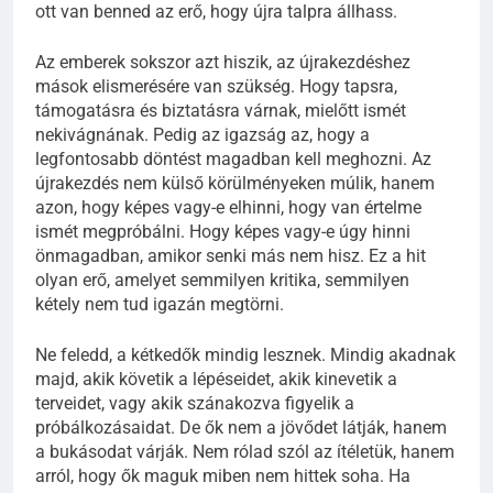
ott van benned az erő, hogy újra talpra állhass.
Az emberek sokszor azt hiszik, az újrakezdéshez
mások elismerésére van szükség. Hogy tapsra,
támogatásra és biztatásra várnak, mielőtt ismét
nekivágnának. Pedig az igazság az, hogy a
legfontosabb döntést magadban kell meghozni. Az
újrakezdés nem külső körülményeken múlik, hanem
azon, hogy képes vagy-e elhinni, hogy van értelme
ismét megpróbálni. Hogy képes vagy-e úgy hinni
önmagadban, amikor senki más nem hisz. Ez a hit
olyan erő, amelyet semmilyen kritika, semmilyen
kétely nem tud igazán megtörni.
Ne feledd, a kétkedők mindig lesznek. Mindig akadnak
majd, akik követik a lépéseidet, akik kinevetik a
terveidet, vagy akik szánakozva figyelik a
próbálkozásaidat. De ők nem a jövődet látják, hanem
a bukásodat várják. Nem rólad szól az ítéletük, hanem
arról, hogy ők maguk miben nem hittek soha. Ha