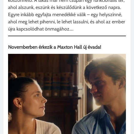
köszönhető. A lakás már nem csupán egy funkcionális tér,
ahol alszunk, eszünk és készülődünk a következő napra.
Egyre inkább egyfajta menedékké válik – egy helyszínné,
ahol meg lehet pihenni, le lehet lassulni, és ahol az ember
újra kapcsolódhat önmagához….
Novemberben érkezik a Maxton Hall új évada!