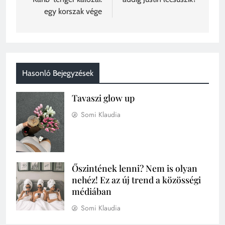
egy korszak vége
Hasonló Bejegyzések
Tavaszi glow up
Somi Klaudia
Őszintének lenni? Nem is olyan
nehéz! Ez az új trend a közösségi
médiában
Somi Klaudia