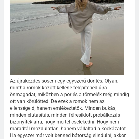
Az újrakezdés sosem egy egyszerű döntés. Olyan,
mintha romok között kellene felépítened újra
önmagadat, miközben a por és a törmelék még mindig
ott van körülötted. De ezek a romok nem az
ellenségeid, hanem emlékeztetők. Minden bukás,
minden elutasítás, minden félresiklott próbálkozás
bizonyíték arra, hogy mertél cselekedni. Hogy nem
maradtál mozdulatlan, hanem vállaltad a kockázatot.
Ha egyszer már volt benned bátorság elindulni, akkor