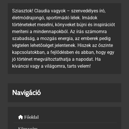
Sziasztok! Claudia vagyok – szenvedélyes író,
életmódrajongó, sportimádó lélek. Imádok
történeteket mesélni, könyveket bújni és inspirációt
meríteni a mindennapokból. Az írás számomra
szabadság, a mozgás energia, az emberek pedig
végtelen lehetőséget jelentenek. Hiszek az őszinte
kapcsolatokban, a fejlődésben és abban, hogy egy
jó történet megváltoztathatja a napodat. Ha
kíváncsi vagy a világomra, tarts velem!
Navigáció
Főoldal
Könyveim