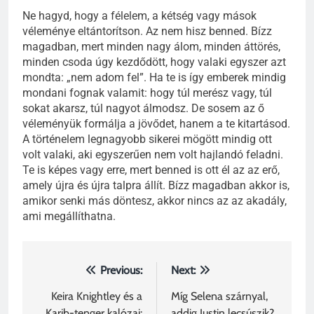
Ne hagyd, hogy a félelem, a kétség vagy mások
véleménye eltántorítson. Az nem hisz benned. Bízz
magadban, mert minden nagy álom, minden áttörés,
minden csoda úgy kezdődött, hogy valaki egyszer azt
mondta: „nem adom fel”. Ha te is így emberek mindig
mondani fognak valamit: hogy túl merész vagy, túl
sokat akarsz, túl nagyot álmodsz. De sosem az ő
véleményük formálja a jövődet, hanem a te kitartásod.
A történelem legnagyobb sikerei mögött mindig ott
volt valaki, aki egyszerűen nem volt hajlandó feladni.
Te is képes vagy erre, mert benned is ott él az az erő,
amely újra és újra talpra állít. Bízz magadban akkor is,
amikor senki más döntesz, akkor nincs az az akadály,
ami megállíthatna.
Bejegyzés
Previous:
Next:
navigáció
Keira Knightley és a
Míg Selena szárnyal,
Karib-tenger kalózai:
addig Justin lecsúszik?