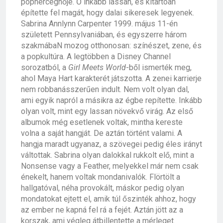
pophercegnője. Ő inkább lassan, és kitartóan
építette fel magát, hogy dalai sikeresek legyenek.
Sabrina Annlynn Carpenter 1999. május 11-én
született Pennsylvaniában, és egyszerre három
szakmábaN mozog otthonosan: színészet, zene, és
a popkultúra. A legtöbben a Disney Channel
sorozatból, a
Girl Meets World
-ből ismerték meg,
ahol Maya Hart karakterét játszotta. A zenei karrierje
nem robbanásszerűen indult. Nem volt olyan dal,
ami egyik napról a másikra az égbe repítette. Inkább
olyan volt, mint egy lassan növekvő virág. Az első
albumok még esetlenek voltak, mintha kereste
volna a saját hangját. De aztán történt valami. A
hangja maradt ugyanaz, a szövegei pedig éles irányt
váltottak. Sabrina olyan dalokkal rukkolt elő, mint a
Nonsense vagy a Feather, melyekkel már nem csak
énekelt, hanem voltak mondanivalók. Flörtölt a
hallgatóval, néha provokált, máskor pedig olyan
mondatokat ejtett el, amik túl őszinték ahhoz, hogy
az ember ne kapná fel rá a fejét. Aztán jött az a
korszak, ami végleg átbillentette a mérleget.