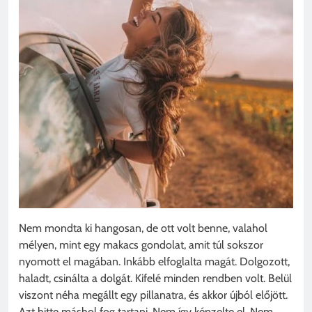
Nem mondta ki hangosan, de ott volt benne, valahol
mélyen, mint egy makacs gondolat, amit túl sokszor
nyomott el magában. Inkább elfoglalta magát. Dolgozott,
haladt, csinálta a dolgát. Kifelé minden rendben volt. Belül
viszont néha megállt egy pillanatra, és akkor újból előjött.
Azt hitte máshol fog tartani. Nem így képzelte el. Nem