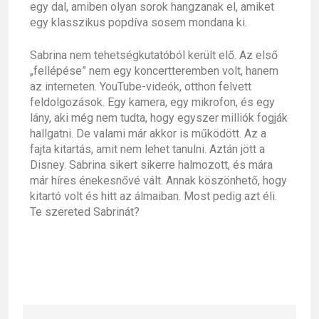
egy dal, amiben olyan sorok hangzanak el, amiket
egy klasszikus popdíva sosem mondana ki.
Sabrina nem tehetségkutatóból került elő. Az első
„fellépése” nem egy koncertteremben volt, hanem
az interneten. YouTube-videók, otthon felvett
feldolgozások. Egy kamera, egy mikrofon, és egy
lány, aki még nem tudta, hogy egyszer milliók fogják
hallgatni. De valami már akkor is működött. Az a
fajta kitartás, amit nem lehet tanulni. Aztán jött a
Disney. Sabrina sikert sikerre halmozott, és mára
már híres énekesnővé vált. Annak köszönhető, hogy
kitartó volt és hitt az álmaiban. Most pedig azt éli.
Te szereted Sabrinát?