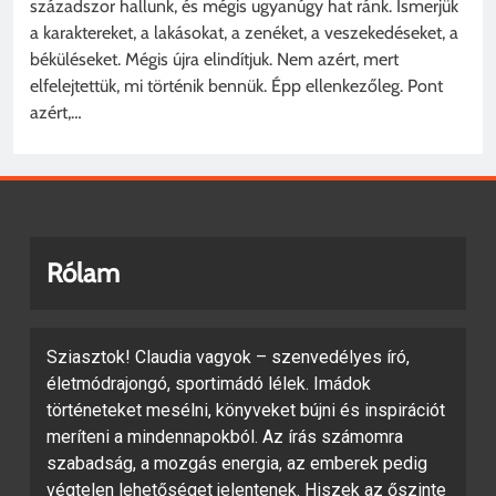
századszor hallunk, és mégis ugyanúgy hat ránk. Ismerjük
a karaktereket, a lakásokat, a zenéket, a veszekedéseket, a
béküléseket. Mégis újra elindítjuk. Nem azért, mert
elfelejtettük, mi történik bennük. Épp ellenkezőleg. Pont
azért,…
Rólam
Sziasztok! Claudia vagyok – szenvedélyes író,
életmódrajongó, sportimádó lélek. Imádok
történeteket mesélni, könyveket bújni és inspirációt
meríteni a mindennapokból. Az írás számomra
szabadság, a mozgás energia, az emberek pedig
végtelen lehetőséget jelentenek. Hiszek az őszinte