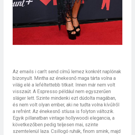
Az emails i can’t send című lemez konkrét naplónak
bizonyult. Mintha az énekesnő maga tárta volna a
világ elé a leféltettebb titkait. Innen már nem volt
visszaút. A Espresso például nem egyszerűen
sláger lett. Szinte mindenki ezt dúdolta magában,
és nem volt olyan ember, aki ne tudta volna kívűlről
a refrént. Az énekesnő stíusa is folyton változik.
Egyik pillanatban vintage hollywoodi elegancia, a
következőben pedig teljesen mai, szinte
szemtelenül laza. Csillogó ruhák, finom smink, majd