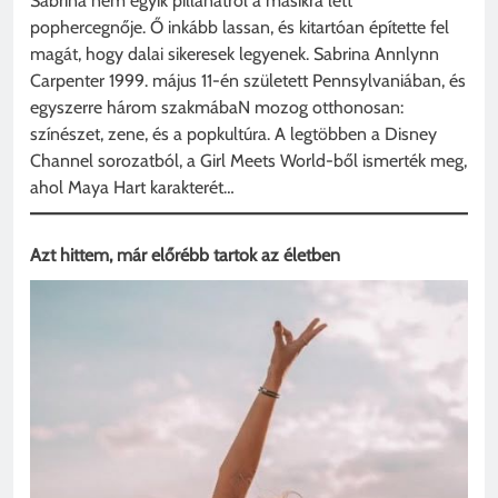
Sabrina nem egyik pillanatról a másikra lett
pophercegnője. Ő inkább lassan, és kitartóan építette fel
magát, hogy dalai sikeresek legyenek. Sabrina Annlynn
Carpenter 1999. május 11-én született Pennsylvaniában, és
egyszerre három szakmábaN mozog otthonosan:
színészet, zene, és a popkultúra. A legtöbben a Disney
Channel sorozatból, a Girl Meets World-ből ismerték meg,
ahol Maya Hart karakterét…
Azt hittem, már előrébb tartok az életben