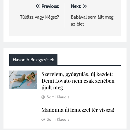
Previous:
Next:
Túlélsz vagy kiégsz?
Babával sem állt meg
az élet
Hasonló Bejegyzések
Szerelem, gyógyulás, új kezdet:
Demi Lovato nem csak zenében
újult meg
Somi Klaudia
Madonna új lemezzel tér vissza!
Somi Klaudia