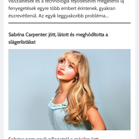
visszaélések és a technológia fejlődésével megjelenő új
fenyegetések egyre több embert érintenek, gyakran
észrevétlenül. Az egyik leggyakoribb probléma…
Sabrina Carpenter: jött, látott és meghódította a
slágerlistákat