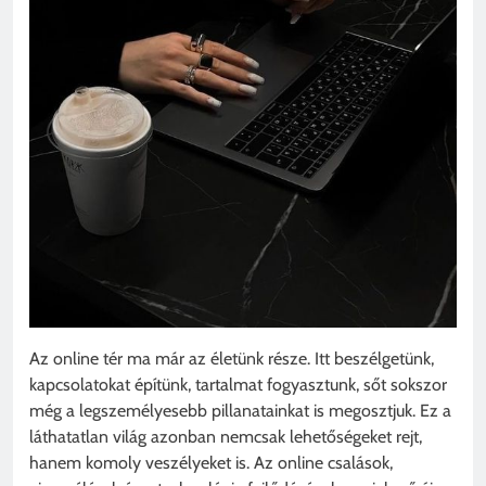
Az online tér ma már az életünk része. Itt beszélgetünk,
kapcsolatokat építünk, tartalmat fogyasztunk, sőt sokszor
még a legszemélyesebb pillanatainkat is megosztjuk. Ez a
láthatatlan világ azonban nemcsak lehetőségeket rejt,
hanem komoly veszélyeket is. Az online csalások,