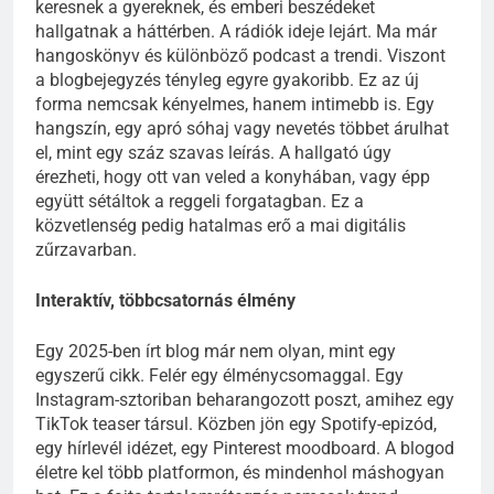
keresnek a gyereknek, és emberi beszédeket
hallgatnak a háttérben. A rádiók ideje lejárt. Ma már
hangoskönyv és különböző podcast a trendi. Viszont
a blogbejegyzés tényleg egyre gyakoribb. Ez az új
forma nemcsak kényelmes, hanem intimebb is. Egy
hangszín, egy apró sóhaj vagy nevetés többet árulhat
el, mint egy száz szavas leírás. A hallgató úgy
érezheti, hogy ott van veled a konyhában, vagy épp
együtt sétáltok a reggeli forgatagban. Ez a
közvetlenség pedig hatalmas erő a mai digitális
zűrzavarban.
Interaktív, többcsatornás élmény
Egy 2025-ben írt blog már nem olyan, mint egy
egyszerű cikk. Felér egy élménycsomaggal. Egy
Instagram-sztoriban beharangozott poszt, amihez egy
TikTok teaser társul. Közben jön egy Spotify-epizód,
egy hírlevél idézet, egy Pinterest moodboard. A blogod
életre kel több platformon, és mindenhol máshogyan