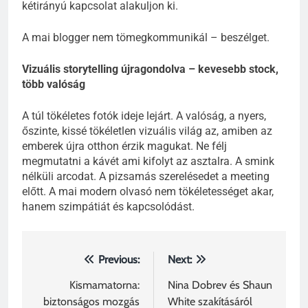
kétirányú kapcsolat alakuljon ki.
A mai blogger nem tömegkommunikál – beszélget.
Vizuális storytelling újragondolva – kevesebb stock,
több valóság
A túl tökéletes fotók ideje lejárt. A valóság, a nyers,
őszinte, kissé tökéletlen vizuális világ az, amiben az
emberek újra otthon érzik magukat. Ne félj
megmutatni a kávét ami kifolyt az asztalra. A smink
nélküli arcodat. A pizsamás szerelésedet a meeting
előtt. A mai modern olvasó nem tökéletességet akar,
hanem szimpátiát és kapcsolódást.
Bejegyzés
Previous:
Next:
navigáció
Kismamatorna:
Nina Dobrev és Shaun
biztonságos mozgás
White szakításáról