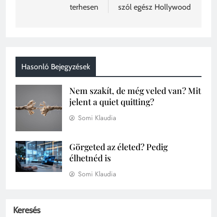
terhesen
szól egész Hollywood
Hasonló Bejegyzések
Nem szakít, de még veled van? Mit
jelent a quiet quitting?
Somi Klaudia
Görgeted az életed? Pedig
élhetnéd is
Somi Klaudia
Keresés