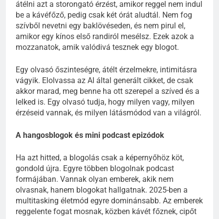
átélni azt a storongató érzést, amikor reggel nem indul
be a kávéfőző, pedig csak két órát aludtál. Nem fog
szívből nevetni egy baklövéseden, és nem pirul el,
amikor egy kínos első randiról mesélsz. Ezek azok a
mozzanatok, amik valódivá tesznek egy blogot.
Egy olvasó őszinteségre, átélt érzelmekre, intimitásra
vágyik. Elolvassa az AI által generált cikket, de csak
akkor marad, meg benne ha ott szerepel a szíved és a
lelked is. Egy olvasó tudja, hogy milyen vagy, milyen
érzéseid vannak, és milyen látásmódod van a világról.
A hangosblogok és mini podcast epizódok
Ha azt hitted, a blogolás csak a képernyőhöz köt,
gondold újra. Egyre többen blogolnak podcast
formájában. Vannak olyan emberek, akik nem
olvasnak, hanem blogokat hallgatnak. 2025-ben a
multitasking életmód egyre dominánsabb. Az emberek
reggelente fogat mosnak, közben kávét főznek, cipőt