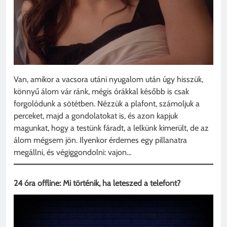
Van, amikor a vacsora utáni nyugalom után úgy hisszük,
könnyű álom vár ránk, mégis órákkal később is csak
forgolódunk a sötétben. Nézzük a plafont, számoljuk a
perceket, majd a gondolatokat is, és azon kapjuk
magunkat, hogy a testünk fáradt, a lelkünk kimerült, de az
álom mégsem jön. Ilyenkor érdemes egy pillanatra
megállni, és végiggondolni: vajon…
24 óra offline: Mi történik, ha leteszed a telefont?