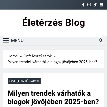
Skip
to
content
Életérzés Blog
Ez az igazi életérzés
MENU
Home
Önfejlesztő sarok
Milyen trendek várhatók a blogok jövőjében 2025-ben?
ÖNFEJLESZTŐ SAROK
Milyen trendek várhatók a
blogok jövőjében 2025-ben?