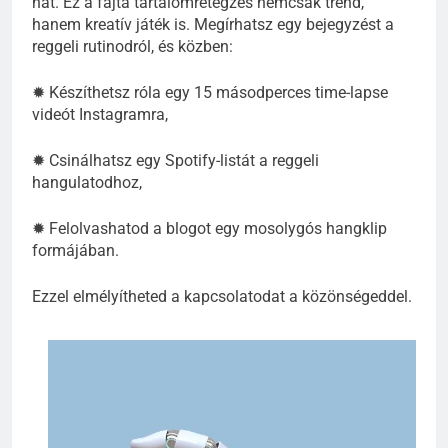
hat. Ez a fajta tartalomrétegzés nemcsak trend,
hanem kreatív játék is. Megírhatsz egy bejegyzést a
reggeli rutinodról, és közben:
✹ Készíthetsz róla egy 15 másodperces time-lapse
videót Instagramra,
✹ Csinálhatsz egy Spotify-listát a reggeli
hangulatodhoz,
✹ Felolvashatod a blogot egy mosolygós hangklip
formájában.
Ezzel elmélyítheted a kapcsolatodat a közönségeddel.