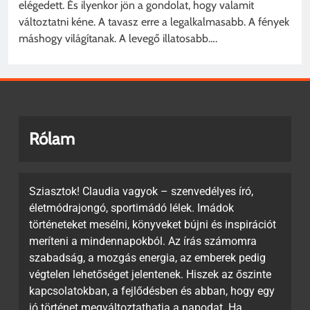
elégedett. És ilyenkor jön a gondolat, hogy valamit
változtatni kéne. A tavasz erre a legalkalmasabb. A fények
máshogy világítanak. A levegő illatosabb….
Rólam
Sziasztok! Claudia vagyok – szenvedélyes író,
életmódrajongó, sportimádó lélek. Imádok
történeteket mesélni, könyveket bújni és inspirációt
meríteni a mindennapokból. Az írás számomra
szabadság, a mozgás energia, az emberek pedig
végtelen lehetőséget jelentenek. Hiszek az őszinte
kapcsolatokban, a fejlődésben és abban, hogy egy
jó történet megváltoztathatja a napodat. Ha