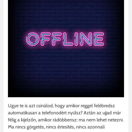
Ugye te is azt csinálod, hogy amikor reggel felébredsz
automatikusan a telefonodért nyúlsz? Aztán az ujjad már
félig a kijelzőn, amikor rádöbbensz: ma nem lehet netezni.
Ma nincs görgetés, nincs értesítés, nincs azonnali